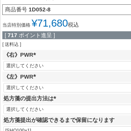
商品番号
1D052-8
¥
71,680
税込
当店特別価格
[
717
ポイント進呈 ]
送料込
《右》PWR
(
必
《左》PWR
須
)
(
必
処方箋の提出方法は
須
)
(
必
処方箋提出が確認できるまで保留になります
須
)