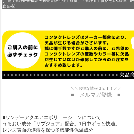
(「高度管理医療機器等販売業許可証」取得、「管理者」資格を2名取得、
査合格)
＼＼お得な情報ＧＥＴ！／／
■ メルマガ登録 ■
■ワンデーアクエアエボリューションについて
うるおい成分「リプジュア」配合。1日中ずっと快適。
レンズ表面の涙液を保つ多機能性保温成分