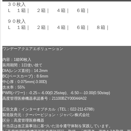
３０枚入
Ｌ １箱
｜
２箱
｜
４箱
｜
６箱
｜
９０枚入
Ｌ １箱
｜
２箱
｜
４箱
｜
６箱
｜
８箱
｜
ワンデーアクエアエボリューション
内容：1箱90枚入
装用期間：1日使い捨て
DIA(レンズ直径)：14.2mm
BC(ベースカーブ)：8.6mm
中心厚：0.075mm(-3.00D)
含水率：55%
PWR(パワー)：-0.25～-6.00(0.25step)、-6.50～-10.00(0.50step)
高度管理医療機器承認番号：21100BZY00044A02
広告文責：インターオプチカル（TEL：022-211-6788）
製造販売元：クーパービジョン・ジャパン株式会社
区分：高度管理医療機器
※当店は改正薬事法に基づいた法令遵守体制を実践しています。