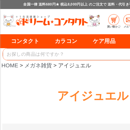
全国一律 送料680円★ 税込8,000円以上 のご注文で 送料・代引
買い物かご
メル
コンタクト
カラコン
ケア用品
HOME
メガネ雑貨
アイジュエル
アイジュエル