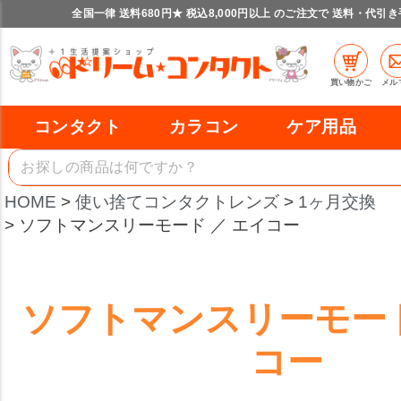
全国一律 送料680円★ 税込8,000円以上 のご注文で 送料・代引
買い物かご
メル
コンタクト
カラコン
ケア用品
HOME
使い捨てコンタクトレンズ
1ヶ月交換
ソフトマンスリーモード ／ エイコー
ソフトマンスリーモード
コー