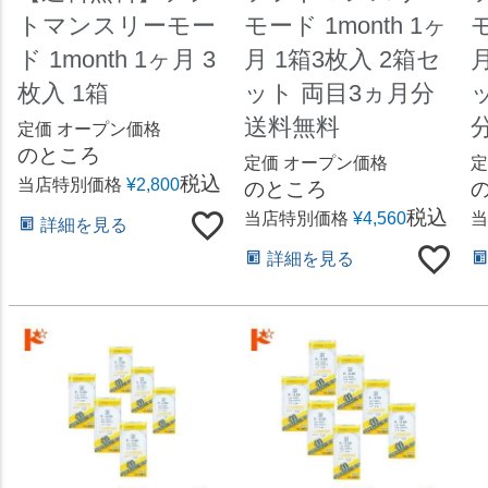
トマンスリーモー
モード 1month 1ヶ
モ
ド 1month 1ヶ月 3
月 1箱3枚入 2箱セ
枚入 1箱
ット 両目3ヵ月分
送料無料
定価
オープン価格
のところ
定価
オープン価格
定
税込
当店特別価格
¥
2,800
のところ
税込
当店特別価格
¥
4,560
当
詳細を見る
詳細を見る