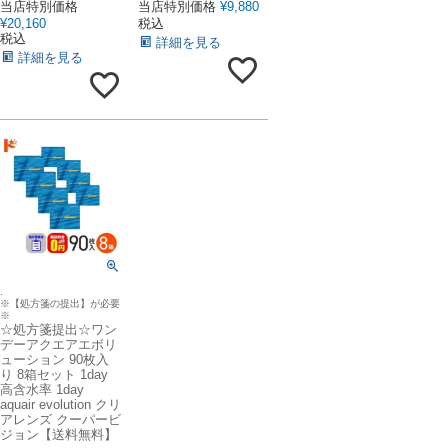
当店特別価格
当店特別価格
¥
9,880
¥
20,160
税込
税込
詳細を見る
詳細を見る
.
※【処方箋の提出】が必要
※
☆処方箋提出☆ワン
デーアクエアエボリ
ューション 90枚入
り 8箱セット 1day
高含水率 1day
aquair evolution クリ
アレンズ クーパービ
ジョン【送料無料】