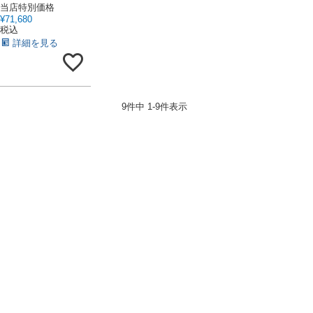
当店特別価格
¥
71,680
税込
詳細を見る
9
件中
1
-
9
件表示