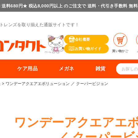
 送料680円★ 税込8,000円以上 のご注文で 送料・代引き手数料 無
トレンズを取り揃えた通販サイトです！
会社概要
お買い物ガイド
買い物かご
ケア用品
メガネ
雑貨
換
ワンデーアクエアエボリューション ／ クーパービジョン
ワンデーアクエアエ
／ クーパービ