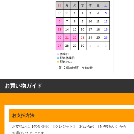
日
月
火
水
木
金
土
30
31
1
2
3
4
5
6
7
8
9
10
11
12
13
14
15
16
17
18
19
20
21
22
23
24
25
26
27
28
29
30
1
2
3
■
休業日
■
配送休業日
■
配送のみ
【注文締め時間】 午前9時
お買い物ガイド
お支払方法
お支払いは【代金引換】【クレジット】【PayPay】【NP後払い】
から
お選びいただけます。