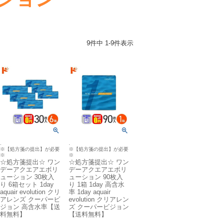
9
件中
1
-
9
件表示
.
.
※【処方箋の提出】が必要
※【処方箋の提出】が必要
※
※
☆処方箋提出☆ ワン
☆処方箋提出☆ ワン
デーアクエアエボリ
デーアクエアエボリ
ューション 30枚入
ューション 90枚入
り 6箱セット 1day
り 1箱 1day 高含水
aquair evolution クリ
率 1day aquair
アレンズ クーパービ
evolution クリアレン
ジョン 高含水率【送
ズ クーパービジョン
料無料】
【送料無料】