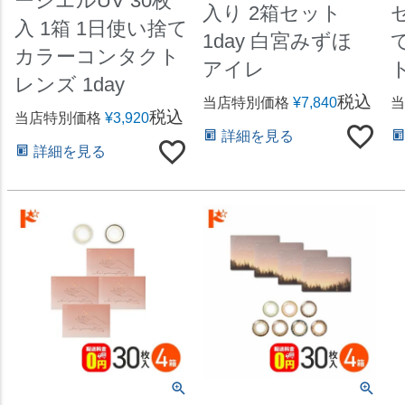
ーシエルUV 30枚
入り 2箱セット
入 1箱 1日使い捨て
1day 白宮みずほ
カラーコンタクト
アイレ
レンズ 1day
税込
当店特別価格
¥
7,840
当
税込
当店特別価格
¥
3,920
詳細を見る
詳細を見る