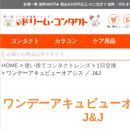
全国一律 送料680円★ 税込8,000円以上 のご注文で 送料・代引
買い物かご
メル
コンタクト
カラコン
ケア用品
HOME
使い捨てコンタクトレンズ
1日交換
ワンデーアキュビューオアシス ／ J&J
ワンデーアキュビューオ
J&J