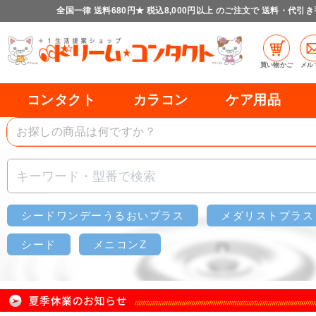
全国一律 送料680円★ 税込8,000円以上 のご注文で 送料・代引
買い物かご
メル
コンタクト
カラコン
ケア用品
シードワンデーうるおいプラス
メダリストプラス
シード
メニコンZ