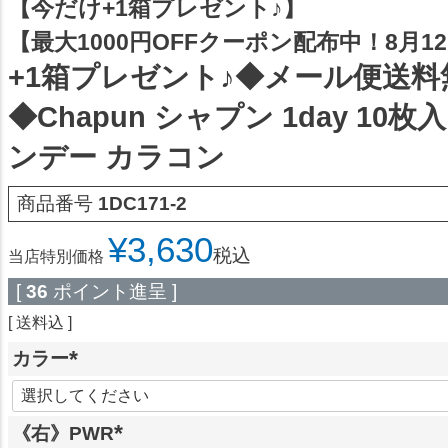
【今だけ+1箱プレゼント♪】
【最大1000円OFFクーポン配布中！8月12日
+1箱プレゼント♪◆メール便送料
◆Chapun シャプン 1day 10枚
ンデー カラコン
商品番号
1DC171-2
¥
3,630
税込
当店特別価格
[
36
ポイント進呈 ]
送料込
カラー
(
必
《右》PWR
須