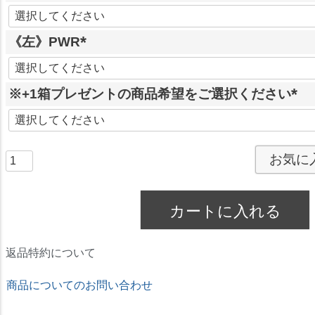
)
(
必
《左》PWR
須
)
(
必
※+1箱プレゼントの商品希望をご選択ください
須
)
(
必
須
お気に
)
カートに入れる
返品特約について
商品についてのお問い合わせ
★ドリームコンタクト★