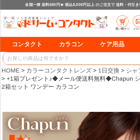
全国一律 送料680円★ 税込8,000円以上 のご注文で 送料・代引
買い物かご
メル
コンタクト
カラコン
ケア用品
HOME
カラーコンタクトレンズ
1日交換
シャ
+1箱プレゼント♪◆メール便送料無料◆Chapun シャ
2箱セット ワンデー カラコン