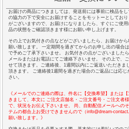
お届けの商品につきましては、発送前には事前に検品をし
の協力の下で安全にお届けすることをモットーとしており
がございますので、お届けになりましたら、すぐにご使用
品の状態をご確認頂きます様にお願い申し上げます。
その上でお気付きの点などがございましたら、お届けから
願い致します。 一定期間を過ぎてからのお申し出の場合
で予めご了承下さいませ。 お気付きの点がございました
メールまたはお電話にてご連絡下さいませ。 その上で、
せて頂きます。ご連絡後、1週間以内にご返送いただきま
頂きます。 ご連絡後1週間を過ぎた場合のご返品には応じ
さい。
《メールでのご連絡の際は、件名に【交換希望】または【
きまして、本文に ご注文店舗名・ご注文番号・ご注文者
で、状況をお伝え下さいませ。 尚、自動配信メールへの
テムの都合上お受けできませんので（info@dream-contac
願い致します。》
交換または返品を必要とする際、基本的には着払いでのご