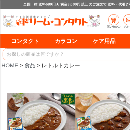
全国一律 送料680円★ 税込8,000円以上 のご注文で 送料・代引
買い物かご
メル
コンタクト
カラコン
ケア用品
HOME
食品
レトルトカレー