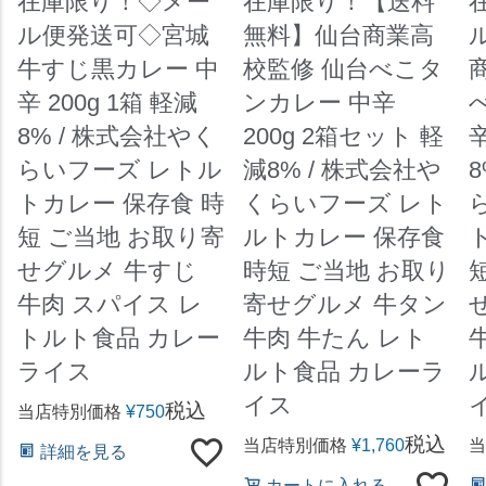
在庫限り！◇メー
在庫限り！【送料
ル便発送可◇宮城
無料】仙台商業高
牛すじ黒カレー 中
校監修 仙台べこタ
辛 200g 1箱 軽減
ンカレー 中辛
8% / 株式会社やく
200g 2箱セット 軽
辛
らいフーズ レトル
減8% / 株式会社や
トカレー 保存食 時
くらいフーズ レト
短 ご当地 お取り寄
ルトカレー 保存食
せグルメ 牛すじ
時短 ご当地 お取り
牛肉 スパイス レ
寄せグルメ 牛タン
トルト食品 カレー
牛肉 牛たん レト
ライス
ルト食品 カレーラ
イス
税込
当店特別価格
¥
750
税込
当店特別価格
¥
1,760
当
詳細を見る
カートに入れる