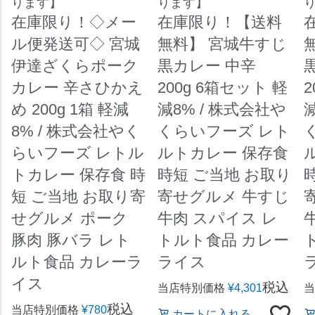
ります】
ります】
在庫限り！◇メー
在庫限り！【送料
ル便発送可◇ 宮城
無料】 宮城牛すじ
伊達ざくらポーク
黒カレー 中辛
カレー 辛さひかえ
200g 6箱セット 軽
2
め 200g 1箱 軽減
減8% / 株式会社や
8% / 株式会社やく
くらいフーズ レト
らいフーズ レトル
ルトカレー 保存食
トカレー 保存食 時
時短 ご当地 お取り
短 ご当地 お取り寄
寄せグルメ 牛すじ
せグルメ ポーク
牛肉 スパイス レ
豚肉 豚バラ レト
トルト食品 カレー
ルト食品 カレーラ
ライス
イス
税込
当店特別価格
¥
4,301
当
税込
当店特別価格
¥
780
カートに入れる