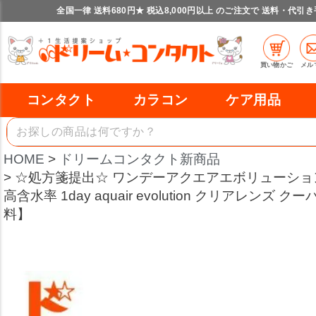
全国一律 送料680円★ 税込8,000円以上 のご注文で 送料・代引
買い物かご
メル
コンタクト
カラコン
ケア用品
HOME
ドリームコンタクト新商品
☆処方箋提出☆ ワンデーアクエアエボリューション 9
高含水率 1day aquair evolution クリアレン
料】