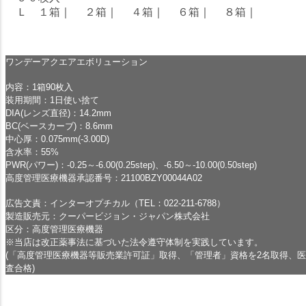
Ｌ １箱
｜
２箱
｜
４箱
｜
６箱
｜
８箱
｜
ワンデーアクエアエボリューション
内容：1箱90枚入
装用期間：1日使い捨て
DIA(レンズ直径)：14.2mm
BC(ベースカーブ)：8.6mm
中心厚：0.075mm(-3.00D)
含水率：55%
PWR(パワー)：-0.25～-6.00(0.25step)、-6.50～-10.00(0.50step)
高度管理医療機器承認番号：21100BZY00044A02
広告文責：インターオプチカル（TEL：022-211-6788）
製造販売元：クーパービジョン・ジャパン株式会社
区分：高度管理医療機器
※当店は改正薬事法に基づいた法令遵守体制を実践しています。
(「高度管理医療機器等販売業許可証」取得、「管理者」資格を2名取得、
査合格)