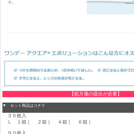
【処方箋の提出が必要】
▼ セット商品はコチラ
３０枚入
Ｌ １箱
｜
２箱
｜
４箱
｜
６箱
｜
９０枚入