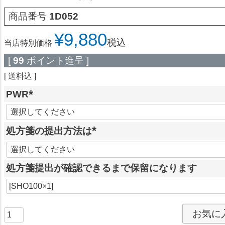
商品番号
1D052
¥
9,880
税込
当店特別価格
[
99
ポイント進呈 ]
送料込
PWR
(
必
処方箋の提出方法は
須
(
)
必
処方箋提出が確認できるまで保留になります
須
)
お気に