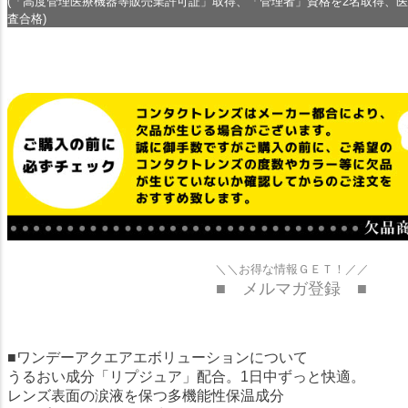
(「高度管理医療機器等販売業許可証」取得、「管理者」資格を2名取得、
査合格)
＼＼お得な情報ＧＥＴ！／／
■ メルマガ登録 ■
■ワンデーアクエアエボリューションについて
うるおい成分「リプジュア」配合。1日中ずっと快適。
レンズ表面の涙液を保つ多機能性保温成分