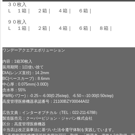
３０枚入
Ｌ １箱
｜
２箱
｜
４箱
｜
６箱
｜
９０枚入
Ｌ １箱
｜
２箱
｜
４箱
｜
６箱
｜
８箱
｜
ワンデーアクエアエボリューション
内容：1箱30枚入
装用期間：1日使い捨て
DIA(レンズ直径)：14.2mm
BC(ベースカーブ)：8.6mm
中心厚：0.075mm(-3.00D)
含水率：55%
PWR(パワー)：-0.25～-6.00(0.25step)、-6.50～-10.00(0.50step)
高度管理医療機器承認番号：21100BZY00044A02
広告文責：インターオプチカル（TEL：022-211-6788）
製造販売元：クーパービジョン・ジャパン株式会社
区分：高度管理医療機器
※当店は改正薬事法に基づいた法令遵守体制を実践しています。