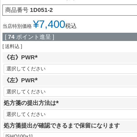
商品番号
1D051-2
¥
7,400
税込
当店特別価格
[
74
ポイント進呈 ]
送料込
《右》PWR
(
必
《左》PWR
須
)
(
必
処方箋の提出方法は
須
)
(
必
処方箋提出が確認できるまで保留になります
須
)