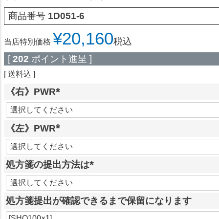
商品番号
1D051-6
¥
20,160
税込
当店特別価格
[
202
ポイント進呈 ]
送料込
《右》PWR
(
必
《左》PWR
須
)
(
必
処方箋の提出方法は
須
)
(
必
処方箋提出が確認できるまで保留になります
須
)