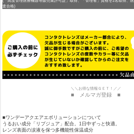
(「高度管理医療機器等販売業許可証」取得、「管理者」資格を2名取得、
査合格)
＼＼お得な情報ＧＥＴ！／／
■ メルマガ登録 ■
■ワンデーアクエアエボリューションについて
うるおい成分「リプジュア」配合。1日中ずっと快適。
レンズ表面の涙液を保つ多機能性保温成分