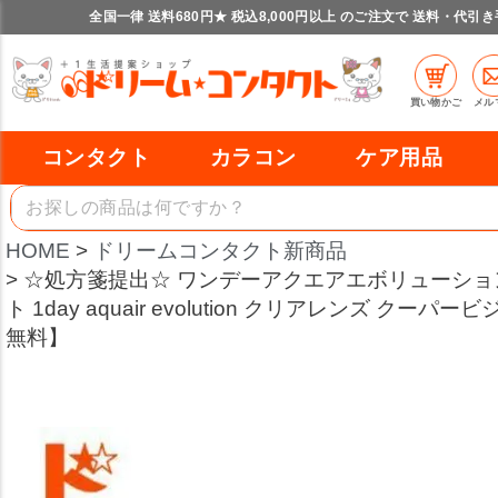
全国一律 送料680円★ 税込8,000円以上 のご注文で 送料・代引
買い物かご
メル
コンタクト
カラコン
ケア用品
HOME
ドリームコンタクト新商品
☆処方箋提出☆ ワンデーアクエアエボリューション
ト 1day aquair evolution クリアレンズ クー
無料】