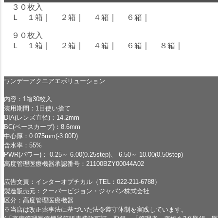
３０枚入
Ｌ １箱
｜
２箱
｜
４箱
｜
６箱
｜
９０枚入
Ｌ １箱
｜
２箱
｜
４箱
｜
６箱
｜
８箱
｜
ワンデーアクエアエボリューション
内容：1箱30枚入
装用期間：1日使い捨て
DIA(レンズ直径)：14.2mm
BC(ベースカーブ)：8.6mm
中心厚：0.075mm(-3.00D)
含水率：55%
PWR(パワー)：-0.25～-6.00(0.25step)、-6.50～-10.00(0.50step)
高度管理医療機器承認番号：21100BZY00044A02
広告文責：インターオプチカル（TEL：022-211-6788）
製造販売元：クーパービジョン・ジャパン株式会社
区分：高度管理医療機器
※当店は改正薬事法に基づいた法令遵守体制を実践しています。