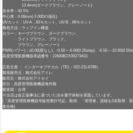
13.4mm(ダークブラウン、グレーノート)
含水率：42.5%
中心厚：0.08mm(-3.00Dの場合)
UVカット：UV-A…83％カット、UV-B…98％カット
着色方法：ラップイン構造
カラー：モーヴブラウン、ダークブラウン、
ライトブラウン、ブラック、
ブラウン、グレーノート
PWR(パワー)：±0.00(度なし)、-0.50～-6.00(0.25step)、-6.50～-10.00(0.50st
高度管理医療機器承認番号：22600BZX00273A01
広告文責 ： インターオプチカル（TEL：022-211-6788）
製造販売元：株式会社アイレ
販売元：株式会社アイセイ
区分：高度管理医療機器海外製
製造国：台湾
※当店は改正薬事法に基づいた法令遵守体制を実践しています。
(「高度管理医療機器等販売業許可証」取得、「管理者」資格を2名取得、
査合格)