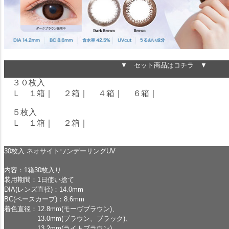
▼ セット商品はコチラ ▼
３０枚入
Ｌ １箱
｜
２箱
｜
４箱
｜
６箱
｜
５枚入
Ｌ １箱
｜
２箱
｜
30枚入 ネオサイトワンデーリングUV
内容：1箱30枚入り
装用期間：1日使い捨て
DIA(レンズ直径)：14.0mm
BC(ベースカーブ)：8.6mm
着色直径：12.8mm(モーヴブラウン)、
13.0mm(ブラウン、ブラック)、
13.2mm(ライトブラウン)、