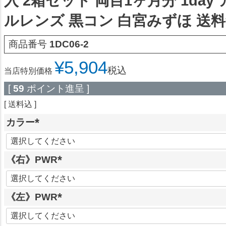
入 2箱セット 両目1ヶ月分 1day
ルレンズ 黒コン 白宮みずほ 送
商品番号
1DC06-2
¥
5,904
税込
当店特別価格
[
59
ポイント進呈 ]
送料込
カラー
(
必
《右》PWR
須
)
(
必
《左》PWR
須
)
(
必