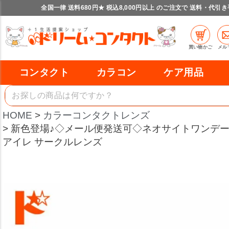
全国一律 送料680円★ 税込8,000円以上 のご注文で 送料・代引
買い物かご
メル
コンタクト
カラコン
ケア用品
HOME
カラーコンタクトレンズ
新色登場♪◇メール便発送可◇ネオサイトワンデーリン
アイレ サークルレンズ