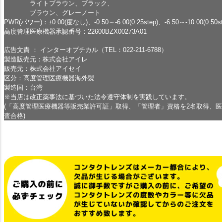
ライトブラウン、ブラック、
ブラウン、グレーノート
PWR(パワー)：±0.00(度なし)、-0.50～-6.00(0.25step)、-6.50～-10.00(0.50st
高度管理医療機器承認番号：22600BZX00273A01
広告文責 ： インターオプチカル（TEL：022-211-6788）
製造販売元：株式会社アイレ
販売元：株式会社アイセイ
区分：高度管理医療機器海外製
製造国：台湾
※当店は改正薬事法に基づいた法令遵守体制を実践しています。
(「高度管理医療機器等販売業許可証」取得、「管理者」資格を2名取得、
査合格)