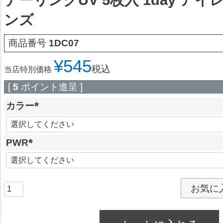
ンズ
商品番号
1DC07
¥
545
税込
当店特別価格
[
5
ポイント進呈 ]
カラー
(
必
PWR
須
)
(
必
須
お気に
)