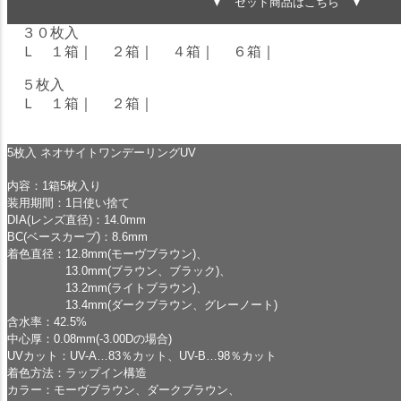
▼ セット商品はこちら ▼
３０枚入
Ｌ １箱
｜
２箱
｜
４箱
｜
６箱
｜
５枚入
Ｌ １箱
｜
２箱
｜
5枚入 ネオサイトワンデーリングUV
内容：1箱5枚入り
装用期間：1日使い捨て
DIA(レンズ直径)：14.0mm
BC(ベースカーブ)：8.6mm
着色直径：12.8mm(モーヴブラウン)、
13.0mm(ブラウン、ブラック)、
13.2mm(ライトブラウン)、
13.4mm(ダークブラウン、グレーノート)
含水率：42.5%
中心厚：0.08mm(-3.00Dの場合)
UVカット：UV-A…83％カット、UV-B…98％カット
着色方法：ラップイン構造
カラー：モーヴブラウン、ダークブラウン、