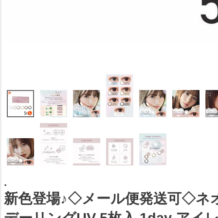
.
新色登場♪◇メール便発送可◇ネ
デーリングUV 5枚入 1day アイ