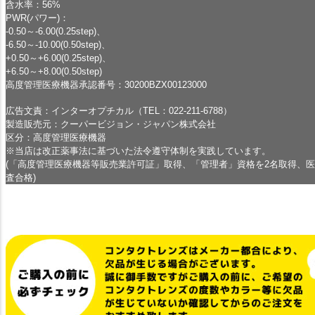
含水率：56%
PWR(パワー)：
-0.50～-6.00(0.25step)、
-6.50～-10.00(0.50step)、
+0.50～+6.00(0.25step)、
+6.50～+8.00(0.50step)
高度管理医療機器承認番号：30200BZX00123000
広告文責：インターオプチカル（TEL：022-211-6788）
製造販売元：クーパービジョン・ジャパン株式会社
区分：高度管理医療機器
※当店は改正薬事法に基づいた法令遵守体制を実践しています。
(「高度管理医療機器等販売業許可証」取得、「管理者」資格を2名取得、
査合格)