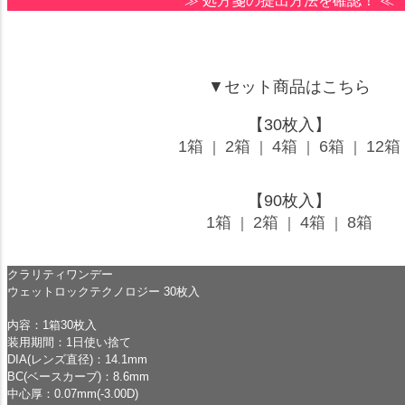
≫
処方箋の提出方法を確認！
≪
▼セット商品はこちら
【30枚入】
1箱
2箱
4箱
6箱
12箱
｜
｜
｜
｜
【90枚入】
1箱
2箱
4箱
8箱
｜
｜
｜
クラリティワンデー
ウェットロックテクノロジー 30枚入
内容：1箱30枚入
装用期間：1日使い捨て
DIA(レンズ直径)：14.1mm
BC(ベースカーブ)：8.6mm
中心厚：0.07mm(-3.00D)