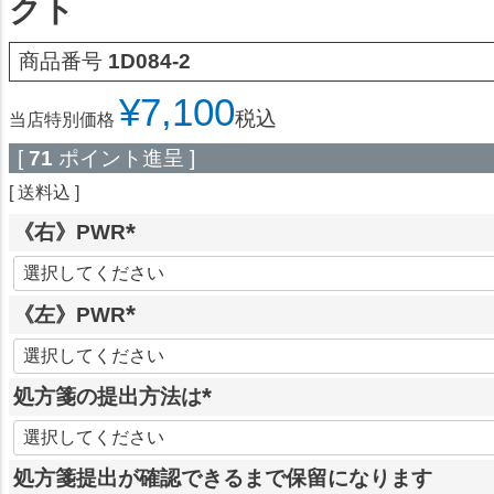
クト
商品番号
1D084-2
¥
7,100
税込
当店特別価格
[
71
ポイント進呈 ]
送料込
《右》PWR
(
必
《左》PWR
須
)
(
必
処方箋の提出方法は
須
)
(
必
処方箋提出が確認できるまで保留になります
須