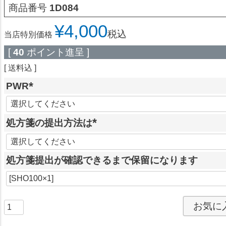
商品番号
1D084
¥
4,000
税込
当店特別価格
[
40
ポイント進呈 ]
送料込
PWR
(
必
処方箋の提出方法は
須
(
)
必
処方箋提出が確認できるまで保留になります
須
)
お気に