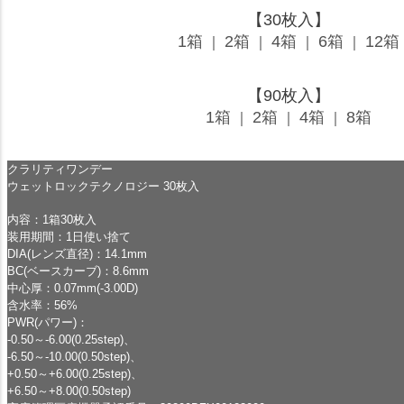
【30枚入】
1箱
2箱
4箱
6箱
12箱
｜
｜
｜
｜
【90枚入】
1箱
2箱
4箱
8箱
｜
｜
｜
クラリティワンデー
ウェットロックテクノロジー 30枚入
内容：1箱30枚入
装用期間：1日使い捨て
DIA(レンズ直径)：14.1mm
BC(ベースカーブ)：8.6mm
中心厚：0.07mm(-3.00D)
含水率：56%
PWR(パワー)：
-0.50～-6.00(0.25step)、
-6.50～-10.00(0.50step)、
+0.50～+6.00(0.25step)、
+6.50～+8.00(0.50step)