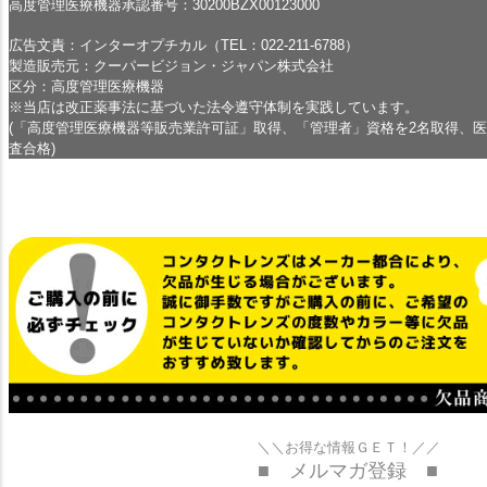
高度管理医療機器承認番号：30200BZX00123000
広告文責：インターオプチカル（TEL：022-211-6788）
製造販売元：クーパービジョン・ジャパン株式会社
区分：高度管理医療機器
※当店は改正薬事法に基づいた法令遵守体制を実践しています。
(「高度管理医療機器等販売業許可証」取得、「管理者」資格を2名取得、
査合格)
＼＼お得な情報ＧＥＴ！／／
■ メルマガ登録 ■