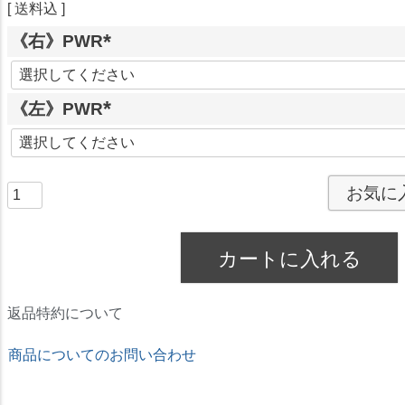
送料込
《右》PWR
(
必
《左》PWR
須
)
(
必
須
お気に
)
カートに入れる
返品特約について
商品についてのお問い合わせ
★ドリームコンタクト★