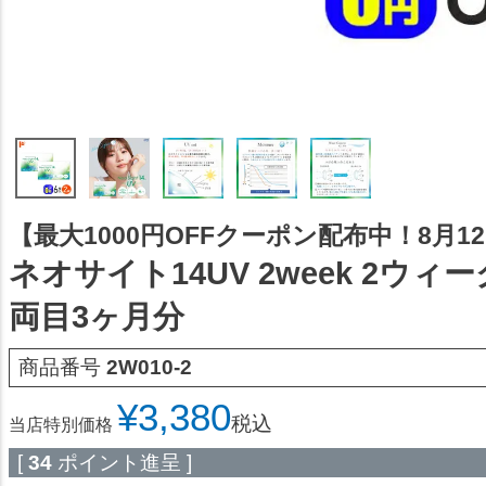
【最大1000円OFFクーポン配布中！8月12日
ネオサイト14UV 2week 2ウィ
両目3ヶ月分
商品番号
2W010-2
¥
3,380
税込
当店特別価格
[
34
ポイント進呈 ]