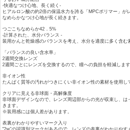
-快適なつけ心地、長く続く-
ヒアルロン酸の約2倍の保温水力を誇る「MPCポリマー」が
なめらかなつけ心地が長く続きます。
つごこちなめらか42．5%
‐計算された、水分バランス -
装用かんと乾燥感のバランスを考え、水分を適度に多く含む
「バランスの良い含水率」
2週間交換レンズ
2週間ごとにレンズを交換するので、瞳への負担を軽減しま
非イオン性
たんぱく質等の汚れがつきにくい非イオン性の素材を使用し
クリアに見える非球面・高解像度
非球面デザインなので、レンズ周辺部からの光が収束し、は
きます。
※装用感には個人差があります。
表裏がわかりやすいマーク入り
”2w"の認識別マークがあるので、レンズの表裏がわかりや