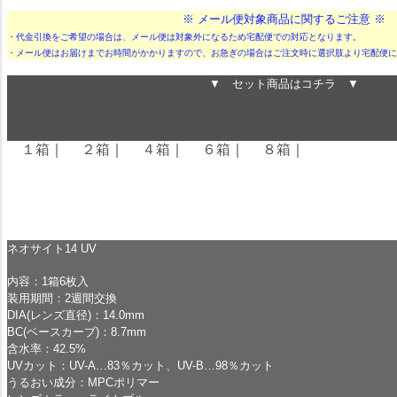
※ メール便対象商品に関するご注意 ※
・代金引換をご希望の場合は、メール便は対象外になるため宅配便での対応となります。
・メール便はお届けまでお時間がかかりますので、お急ぎの場合はご注文時に選択肢より宅配便に
▼ セット商品はコチラ ▼
１箱
｜
２箱
｜
４箱
｜
６箱
｜
８箱
｜
ネオサイト14 UV
内容：1箱6枚入
装用期間：2週間交換
DIA(レンズ直径)：14.0mm
BC(ベースカーブ)：8.7mm
含水率：42.5%
UVカット：UV-A…83％カット、UV-B…98％カット
うるおい成分：MPCポリマー