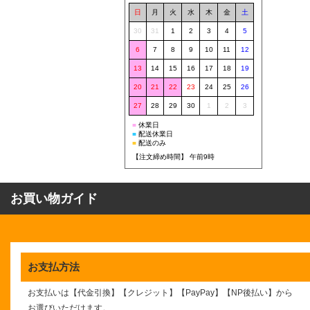
日
月
火
水
木
金
土
30
31
1
2
3
4
5
6
7
8
9
10
11
12
13
14
15
16
17
18
19
20
21
22
23
24
25
26
27
28
29
30
1
2
3
■
休業日
■
配送休業日
■
配送のみ
【注文締め時間】 午前9時
お買い物ガイド
お支払方法
お支払いは【代金引換】【クレジット】【PayPay】【NP後払い】
から
お選びいただけます。