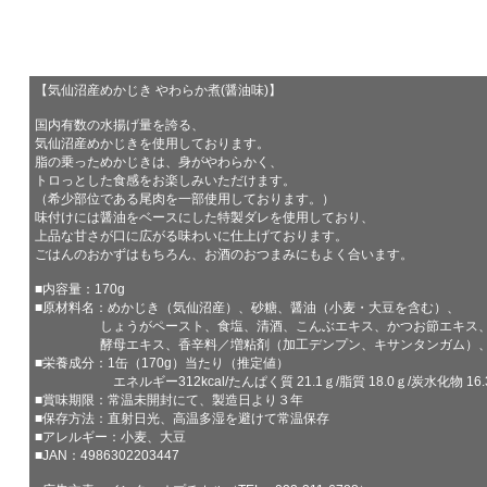
【気仙沼産めかじき やわらか煮(醤油味)】
国内有数の水揚げ量を誇る、
気仙沼産めかじきを使用しております。
脂の乗っためかじきは、身がやわらかく、
トロっとした食感をお楽しみいただけます。
（希少部位である尾肉を一部使用しております。）
味付けには醤油をベースにした特製ダレを使用しており、
上品な甘さが口に広がる味わいに仕上げております。
ごはんのおかずはもちろん、お酒のおつまみにもよく合います。
■内容量：170g
■原材料名：めかじき（気仙沼産）、砂糖、醤油（小麦・大豆を含む）、
しょうがペースト、食塩、清酒、こんぶエキス、かつお節エキス
酵母エキス、香辛料／増粘剤（加工デンプン、キサンタンガム）、
■栄養成分：1缶（170g）当たり（推定値）
エネルギー312kcal/たんぱく質 21.1ｇ/脂質 18.0ｇ/炭水化物 16.3
■賞味期限：常温未開封にて、製造日より３年
■保存方法：直射日光、高温多湿を避けて常温保存
■アレルギー：小麦、大豆
■JAN：4986302203447