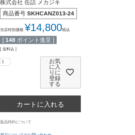
株式会社 缶詰 メカジキ
商品番号
SKHCANZ013-24
¥
14,800
当店特別価格
税込
[
148
ポイント進呈 ]
送料込
お気
に入
りに
登録
する
カートに入れる
返品特約について
商品についてのお問い合わせ