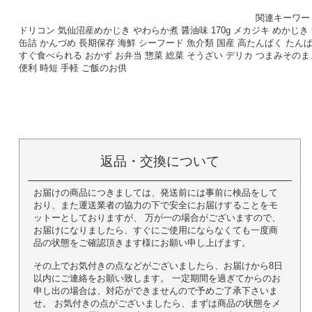
関連キーワー
ドリコン 気仙沼産めかじき やわらか煮 醤油味 170g メカジキ めかじき
缶詰 かんづめ 長期保存 海鮮 シーフード 魚介類 国産 高たんぱく たん
すぐ食べられる おかず お弁当 惣菜 総菜 そうざい デリカ つまみそのま
便利 時短 手軽 ご飯のお供
返品・交換について
お届けの商品につきましては、発送前には事前に検品をして
おり、また運送業者の協力の下で安全にお届けすることをモ
ットーとしておりますが、 万が一の場合がございますので、
お届けになりましたら、すぐにご使用にならなくても一度商
品の状態をご確認頂きます様にお願い申し上げます。
その上でお気付きの点などがございましたら、お届けから8日
以内にご連絡をお願い致します。 一定期間を過ぎてからのお
申し出の場合は、対応ができませんので予めご了承下さいま
せ。 お気付きの点がございましたら、まずは商品の状態をメ