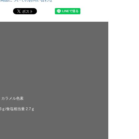
、
カラメル色素
ｇ/食塩相当量 2.7ｇ