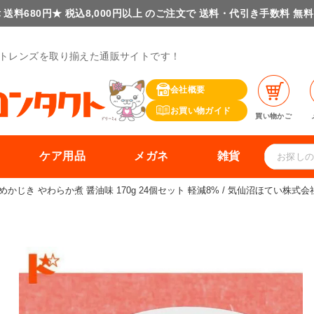
 送料680円★ 税込8,000円以上 のご注文で 送料・代引き手数料 無
トレンズを取り揃えた通販サイトです！
会社概要
お買い物ガイド
買い物かご
ケア用品
メガネ
雑貨
じき やわらか煮 醤油味 170g 24個セット 軽減8% / 気仙沼ほてい株式会