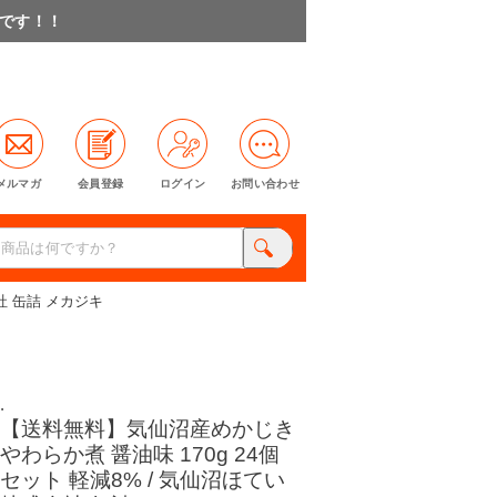
料です！！
メルマガ
会員登録
ログイン
お問い合わせ
社 缶詰 メカジキ
.
【送料無料】気仙沼産めかじき
やわらか煮 醤油味 170g 24個
セット 軽減8% / 気仙沼ほてい