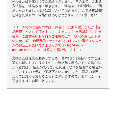
ールまたはお電話にてご連絡下さいませ。 その上で、ご返送
方法等をご連絡させて頂きます。ご連絡後、1週間以内にご返
送いただきました場合は対応させて頂きます。 ご連絡後1週間
を過ぎた場合のご返品には応じかねますのでご了承下さい。
《メールでのご連絡の際は、件名に【交換希望】または【返
品希望】と入れて頂きまして、本文に ご注文店舗名・ご注文
番号・ご注文者様お名前をご連絡の上で、状況をお伝え下さ
いませ。 尚、自動配信メールへのそのままのご返信はシステ
ムの都合上お受けできませんので（info@dream-
contact.com）までご連絡をお願い致します。》
交換または返品を必要とする際、基本的には着払いでのご返
送をお願いしておりますが、ご連絡無く着払いでご返送され
た場合には、 確認が取れないため受け取りを拒否する場合が
ございますので予めご了承下さいませ。 また、商品の状況に
よっては対応が変わることもございますので、まずはご一報
頂きます様にお願い致します。