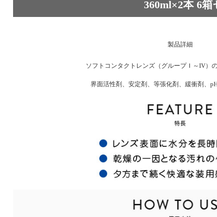
360ml×2本 6
製品詳細
効能・効果
ソフトコンタクトレンズ（グループＩ～IV）
成分
界面活性剤、安定剤、等張化剤、緩衝剤、p