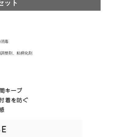
箱セット
の消毒
H調整剤、粘稠化剤