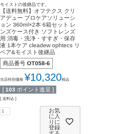
モイストの後継品です。
【送料無料】オフテクス クリ
アデュー プロケアソリューシ
ョン 360ml×2本 6箱セット レ
ンズケース付き ソフトレンズ
用 消毒・洗浄・すすぎ・保存
液 1本ケア cleadew ophtecs リ
ペア&モイスト後継品
商品番号
OT058-6
¥
10,320
当店特別価格
税込
[
103
ポイント進呈 ]
送料込
お気
に入
りに
登録
する