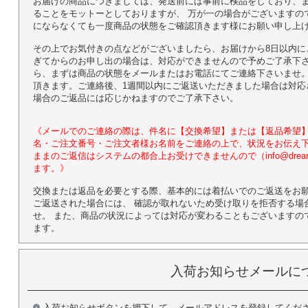
お届けの商品につきましては、発送前には事前に検品をしており、
ることをモットーとしておりますが、 万が一の場合がございますの
にならなくても一度商品の状態をご確認頂きます様にお願い申し上
その上でお気付きの点などがございましたら、お届けから8日以内に
ぎてからのお申し出の場合は、対応ができませんので予めご了承下さ
ら、まずは商品の状態をメールまたはお電話にてご連絡下さいませ。
頂きます。ご連絡後、1週間以内にご返送いただきました場合は対応
場合のご返品には応じかねますのでご了承下さい。
《メールでのご連絡の際は、件名に【交換希望】または【返品希望】
名・ご注文番号・ご注文者様お名前をご連絡の上で、状況をお伝え下
ままのご返信はシステムの都合上お受けできませんので（info@dream-
ます。》
交換または返品を必要とする際、基本的には着払いでのご返送をお
ご返送された場合には、 確認が取れないため受け取りを拒否する場
せ。 また、商品の状況によっては対応が変わることもございますの
ます。
入荷お知らせメールに
入荷お知らせボタンを押下して、メールアドレスを登録してくだ