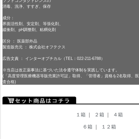
ソフトコンタクトレンズの
消毒、洗浄、すすぎ、保存
成分：
界面活性剤、安定剤、等張化剤、
緩衝剤、pH調整剤、粘稠化剤
区分 ： 医薬部外品
製造販売元 ： 株式会社オフテクス
広告文責 ： インターオプチカル（TEL：022-211-6788）
※当店は改正薬事法に基づいた法令遵守体制を実践しています。
(「高度管理医療機器等販売業許可証」取得、「管理者」資格を2名取得、
査合格)
１箱
｜
２箱
｜
４箱
６箱
｜
１２箱