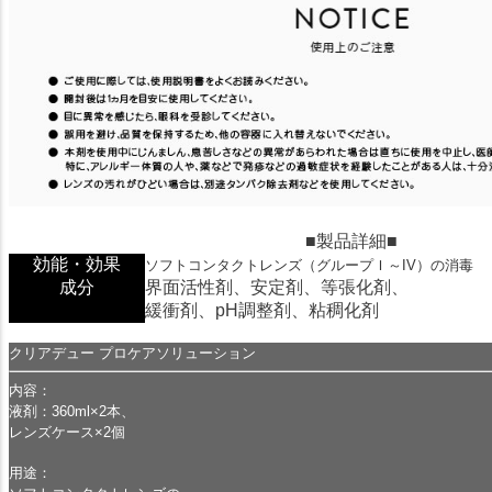
■
製品詳細
■
効能・効果
ソフトコンタクトレンズ（グループＩ～IV）の消毒
成分
界面活性剤、安定剤、等張化剤、
緩衝剤、pH調整剤、粘稠化剤
クリアデュー プロケアソリューション
内容：
液剤：360ml×2本、
レンズケース×2個
用途：