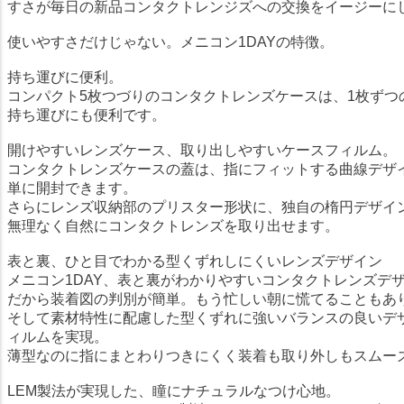
すさが毎日の新品コンタクトレンジズへの交換をイージーに
使いやすさだけじゃない。メニコン1DAYの特徴。
持ち運びに便利。
コンパクト5枚つづりのコンタクトレンズケースは、1枚ずつ
持ち運びにも便利です。
開けやすいレンズケース、取り出しやすいケースフィルム。
コンタクトレンズケースの蓋は、指にフィットする曲線デザ
単に開封できます。
さらにレンズ収納部のプリスター形状に、独自の楕円デザイ
無理なく自然にコンタクトレンズを取り出せます。
表と裏、ひと目でわかる型くずれしにくいレンズデザイン
メニコン1DAY、表と裏がわかりやすいコンタクトレンズデ
だから装着図の判別が簡単。もう忙しい朝に慌てることもあ
そして素材特性に配慮した型くずれに強いバランスの良いデ
ィルムを実現。
薄型なのに指にまとわりつきにくく装着も取り外しもスムー
LEM製法が実現した、瞳にナチュラルなつけ心地。