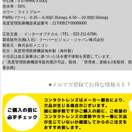
中心厚：0.075mm(-3.00D)
含水率：55%
カラー：ライトブルー
PWR(パワー)：-0.25～-6.00(0.25step),-6.50～-10.00(0.50step)
高度管理医療機器承認番号：21700BZY00089000
広告文責 ： インターオプチカル（TEL：022-211-6788）
製造販売元(輸入元)：クーパービジョン・ジャパン株式会社
製造元：株式会社メニコン
区分：高度管理医療機器海外製（海外製）
※当店は改正薬事法に基づいた法令遵守体制を実践しています。
(「高度管理医療機器等販売業許可証」取得、「管理者」資格を2名取得、
査合格)
■メルマガ登録でお得な情報ＧＥＴ