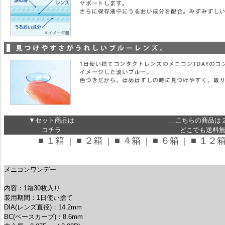
▼セット商品は
…こちらの商品は
コチラ
どこでも送料無料
■ １箱
■ ２箱
■ ４箱
■ ６箱
■ １２
｜
｜
｜
｜
メニコンワンデー
内容：1箱30枚入り
装用期間：1日使い捨て
DIA(レンズ直径)：14.2mm
BC(ベースカーブ)：8.6mm