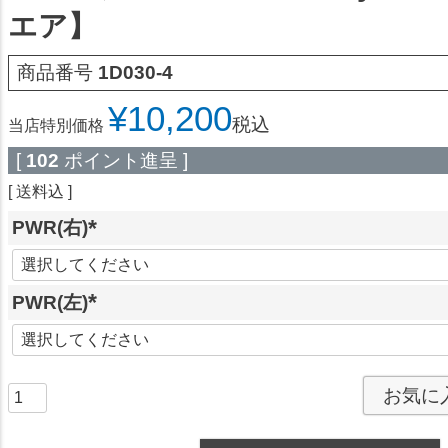
エア】
商品番号
1D030-4
¥
10,200
税込
当店特別価格
[
102
ポイント進呈 ]
送料込
PWR(右)
(
必
PWR(左)
須
)
(
必
須
お気に
)