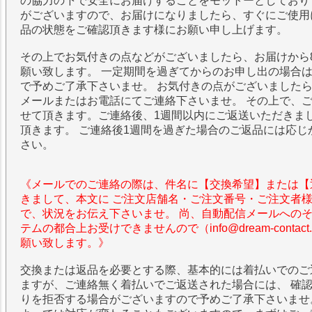
の協力の下で安全にお届けすることをモットーとしており
がございますので、お届けになりましたら、すぐにご使用
品の状態をご確認頂きます様にお願い申し上げます。
その上でお気付きの点などがございましたら、お届けから
願い致します。 一定期間を過ぎてからのお申し出の場合
で予めご了承下さいませ。 お気付きの点がございました
メールまたはお電話にてご連絡下さいませ。 その上で、
せて頂きます。ご連絡後、1週間以内にご返送いただきま
頂きます。 ご連絡後1週間を過ぎた場合のご返品には応じ
さい。
《メールでのご連絡の際は、件名に【交換希望】または【
きまして、本文に ご注文店舗名・ご注文番号・ご注文者
で、状況をお伝え下さいませ。 尚、自動配信メールへの
テムの都合上お受けできませんので（info@dream-contac
願い致します。》
交換または返品を必要とする際、基本的には着払いでのご
ますが、ご連絡無く着払いでご返送された場合には、 確
りを拒否する場合がございますので予めご了承下さいませ