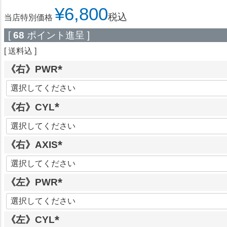
¥
6,800
税込
当店特別価格
[
68
ポイント進呈 ]
送料込
《右》PWR
(
必
《右》CYL
須
)
(
必
《右》AXIS
須
)
(
必
《左》PWR
須
)
(
必
《左》CYL
須