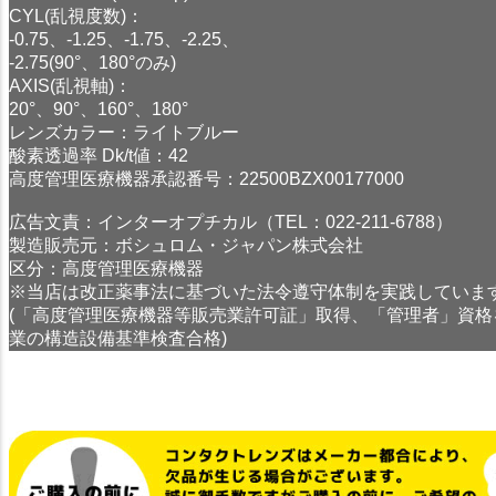
CYL(乱視度数)：
-0.75、-1.25、-1.75、-2.25、
-2.75(90°、180°のみ)
AXIS(乱視軸)：
20°、90°、160°、180°
レンズカラー：ライトブルー
酸素透過率 Dk/t値：42
高度管理医療機器承認番号：22500BZX00177000
広告文責：インターオプチカル（TEL：022-211-6788）
製造販売元：ボシュロム・ジャパン株式会社
区分：高度管理医療機器
※当店は改正薬事法に基づいた法令遵守体制を実践していま
(「高度管理医療機器等販売業許可証」取得、「管理者」資格
業の構造設備基準検査合格)