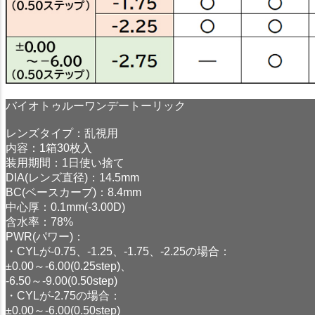
バイオトゥルーワンデートーリック
レンズタイプ：乱視用
内容：1箱30枚入
装用期間：1日使い捨て
DIA(レンズ直径)：14.5mm
BC(ベースカーブ)：8.4mm
中心厚：0.1mm(-3.00D)
含水率：78%
PWR(パワー)：
・CYLが-0.75、-1.25、-1.75、-2.25の場合：
±0.00～-6.00(0.25step)、
-6.50～-9.00(0.50step)
・CYLが-2.75の場合：
±0.00～-6.00(0.50step)