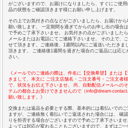
がございますので、お届けになりましたら、すぐにご使用
品の状態をご確認頂きます様にお願い申し上げます。
その上でお気付きの点などがございましたら、お届けから
願い致します。 一定期間を過ぎてからのお申し出の場合
で予めご了承下さいませ。 お気付きの点がございました
メールまたはお電話にてご連絡下さいませ。 その上で、
せて頂きます。ご連絡後、1週間以内にご返送いただきま
頂きます。 ご連絡後1週間を過ぎた場合のご返品には応じ
さい。
《メールでのご連絡の際は、件名に【交換希望】または【
きまして、本文に ご注文店舗名・ご注文番号・ご注文者
で、状況をお伝え下さいませ。 尚、自動配信メールへの
テムの都合上お受けできませんので（info@dream-contac
願い致します。》
交換または返品を必要とする際、基本的には着払いでのご
ますが、ご連絡無く着払いでご返送された場合には、 確
りを拒否する場合がございますので予めご了承下さいませ
よっては対応が変わることもございますので、まずはご一