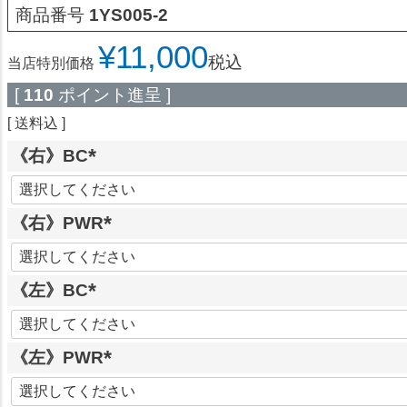
商品番号
1YS005-2
¥
11,000
税込
当店特別価格
[
110
ポイント進呈 ]
送料込
《右》BC
(
必
《右》PWR
須
)
(
必
《左》BC
須
)
(
必
《左》PWR
須
)
(
必