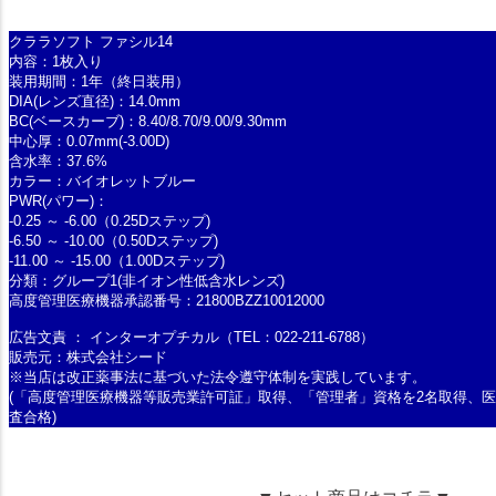
クララソフト ファシル14
内容：1枚入り
装用期間：1年（終日装用）
DIA(レンズ直径)：14.0mm
BC(ベースカーブ)：8.40/8.70/9.00/9.30mm
中心厚：0.07mm(-3.00D)
含水率：37.6%
カラー：バイオレットブルー
PWR(パワー)：
-0.25 ～ -6.00（0.25Dステップ)
-6.50 ～ -10.00（0.50Dステップ)
-11.00 ～ -15.00（1.00Dステップ)
分類：グループ1(非イオン性低含水レンズ)
高度管理医療機器承認番号：21800BZZ10012000
広告文責 ： インターオプチカル（TEL：022-211-6788）
販売元：株式会社シード
※当店は改正薬事法に基づいた法令遵守体制を実践しています。
(「高度管理医療機器等販売業許可証」取得、「管理者」資格を2名取得、
査合格)