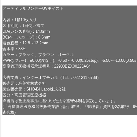
アーティラルワンデーUVモイスト
内容：1箱10枚入り
装用期間：1日使い捨て
DIA(レンズ直径)：14.0mm
BC(ベースカーブ)：8.6mm
着色直径：12.8～13.2mm
含水率：38%
カラー：ブラック、ブラウン、オークル
PWR(パワー)：±0.00(度なし)、-0.50～-6.00(0.25step)、-6.50～-10.00(0.50st
高度管理医療機器承認番号：22900BZX00223A04
広告文責：インターオプチカル（TEL：022-211-6788）
販売元：粧美堂株式会社
製造販売元：SHO-BI Labo株式会社
区分：高度管理医療機器
※当店は改正薬事法に基づいた法令遵守体制を実践しています。
(「高度管理医療機器等販売業許可証」取得、「管理者」資格を2名取得、
査合格)