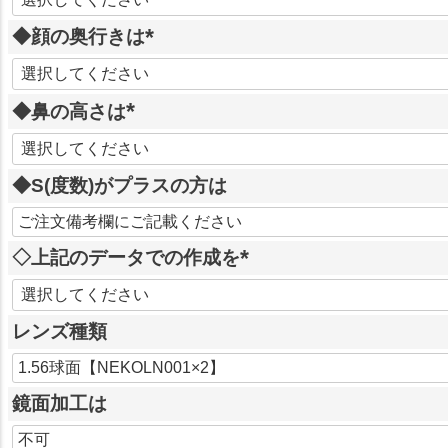
必
◆顔の奥行きは
須
)
(
必
◆鼻の高さは
須
)
(
必
◆S(度数)がプラスの方は
須
)
◇上記のデータでの作成を
(
必
レンズ種類
須
)
鏡面加工は