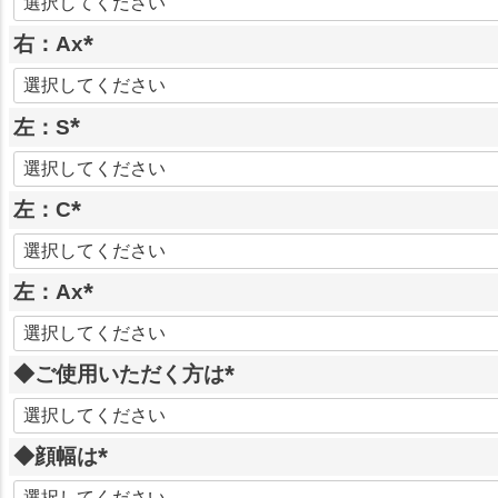
必
右：Ax
須
)
(
必
左：S
須
)
(
必
左：C
須
)
(
必
左：Ax
須
)
(
必
◆ご使用いただく方は
須
)
(
必
◆顔幅は
須
)
(