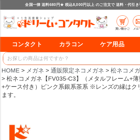
全国一律 送料680円★ 税込8,000円以上 のご注文で 送料・代引
買い物かご
メル
コンタクト
カラコン
ケア用品
HOME
メガネ
通販限定ネコメガネ
松ネコメ
松ネコメガネ【FV035-C3】（メタルフレーム+
+ケース付き）ピンク系銀系茶系 ※レンズの縁はク
ます。