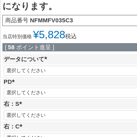
になります。
商品番号
NFMMFV035C3
¥
5,828
税込
当店特別価格
[
58
ポイント進呈 ]
データについて
(
必
PD
須
)
(
必
右：S
須
(
)
必
右：C
須
)
(