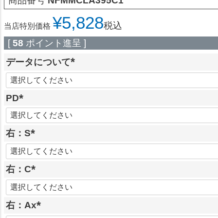
商品番号
NFMMCLA395C1
¥
5,828
税込
当店特別価格
[
58
ポイント進呈 ]
データについて
(
必
PD
須
)
(
必
右：S
須
(
)
必
右：C
須
)
(
必
右：Ax
須
)
(