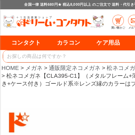
全国一律 送料680円★ 税込8,000円以上 のご注文で 送料・代引
買い物かご
メル
コンタクト
カラコン
ケア用品
HOME
メガネ
通販限定ネコメガネ
松ネコメ
松ネコメガネ【CLA395-C1】（メタルフレーム
き+ケース付き）ゴールド系※レンズ縁のカラーは