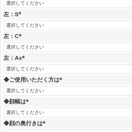
必
左：S
須
)
(
必
左：C
須
)
(
必
左：Ax
須
)
(
必
◆ご使用いただく方は
須
)
(
必
◆顔幅は
須
)
(
必
◆顔の奥行きは
須
)
(