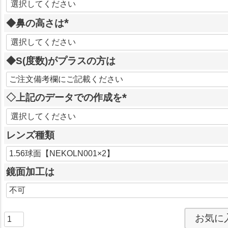
必
◆鼻の高さは
須
)
(
必
◆S(度数)がプラスの方は
須
)
◇上記のデータでの作成を
(
必
レンズ種類
須
)
鏡面加工は
お気に