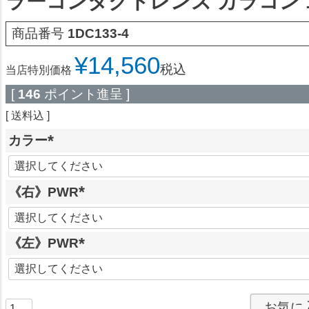
ラーコンタクトレンズ カラコン 1
商品番号
1DC133-4
¥
14,560
税込
当店特別価格
[
146
ポイント進呈 ]
送料込
カラー
(
必
《右》PWR
須
)
(
必
《左》PWR
須
)
(
必
須
お気に