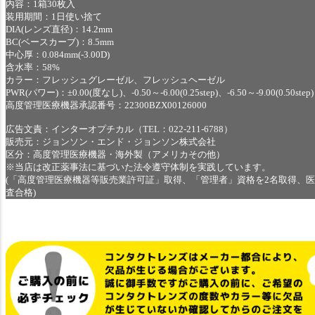
内容：1箱30枚入
装用期間：1日使い捨て
DIA(レンズ直径)：14.2mm
BC(ベースカーブ)：8.5mm
中心厚：0.084mm(-3.00D)
含水率：58%
カラー：フレッシュグレーゼル、フレッシュヘーゼル
PWR(パワー)：±0.00(度なし)、-0.50～-6.00(0.25step)、-6.50～-9.00(0.50step)
高度管理医療機器承認番号：22300BZX00126000
広告文責：インターオプチカル（TEL：022-211-6788）
販売元：ジョンソン・エンド・ジョンソン株式会社
区分：高度管理医療機器・海外製（アメリカその他）
※当店は改正薬事法に基づいた法令遵守体制を実践しています。
(「高度管理医療機器等販売業許可証」取得、「管理者」資格を2名取得、
査合格)