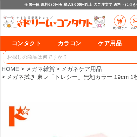
全国一律 送料680円★ 税込8,000円以上 のご注文で 送料・代引
買い物かご
メル
コンタクト
カラコン
ケア用品
HOME
メガネ雑貨
メガネケア用品
メガネ拭き 東レ「トレシー」無地カラー 19cm 1