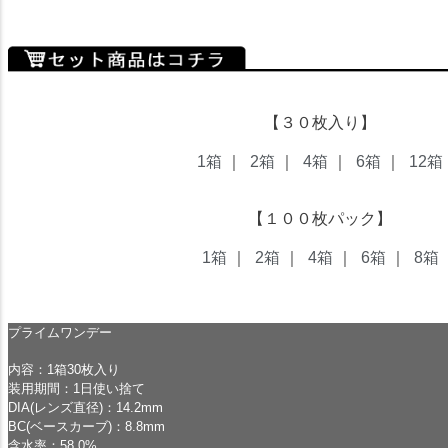
★ドリームコンタクト★
【３０枚入り】
1箱
｜
2箱
｜
4箱
｜
6箱
｜
12箱
【１００枚パック】
1箱
｜
2箱
｜
4箱
｜
6箱
｜
8箱
プライムワンデー
内容：1箱30枚入り
装用期間：1日使い捨て
DIA(レンズ直径)：14.2mm
BC(ベースカーブ)：8.8mm
含水率：58.0%