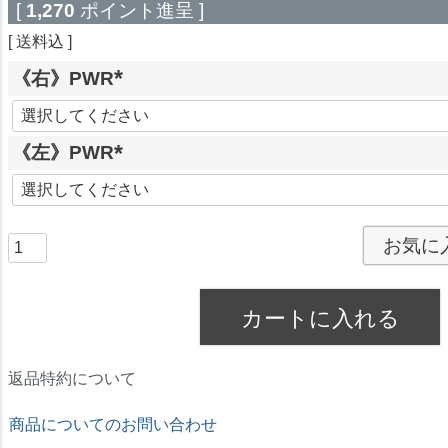
[
1,270
ポイント進呈 ]
送料込
《右》PWR
(
必
《左》PWR
須
)
(
必
須
お気に
)
カートに入れる
返品特約について
商品についてのお問い合わせ