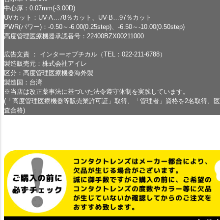
中心厚：0.07mm(-3.00D)
UVカット：UV-A…78％カット、UV-B…97％カット
PWR(パワー)：-0.50～-6.00(0.25step)、-6.50～-10.00(0.50step)
高度管理医療機器承認番号：22400BZX00211000
広告文責 ： インターオプチカル（TEL：022-211-6788）
製造販売元：株式会社アイレ
区分：高度管理医療機器海外製
製造国：台湾
※当店は改正薬事法に基づいた法令遵守体制を実践しています。
(「高度管理医療機器等販売業許可証」取得、「管理者」資格を2名取得、
査合格)