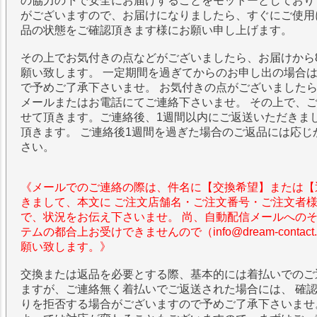
の協力の下で安全にお届けすることをモットーとしており
がございますので、お届けになりましたら、すぐにご使用
品の状態をご確認頂きます様にお願い申し上げます。
その上でお気付きの点などがございましたら、お届けから
願い致します。 一定期間を過ぎてからのお申し出の場合
で予めご了承下さいませ。 お気付きの点がございました
メールまたはお電話にてご連絡下さいませ。 その上で、
せて頂きます。ご連絡後、1週間以内にご返送いただきま
頂きます。 ご連絡後1週間を過ぎた場合のご返品には応じ
さい。
《メールでのご連絡の際は、件名に【交換希望】または【
きまして、本文に ご注文店舗名・ご注文番号・ご注文者
で、状況をお伝え下さいませ。 尚、自動配信メールへの
テムの都合上お受けできませんので（info@dream-contac
願い致します。》
交換または返品を必要とする際、基本的には着払いでのご
ますが、ご連絡無く着払いでご返送された場合には、 確
りを拒否する場合がございますので予めご了承下さいませ