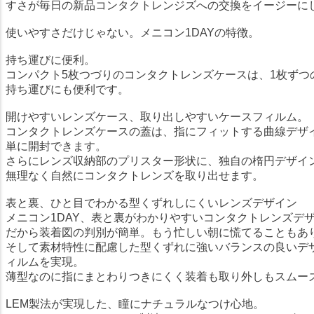
すさが毎日の新品コンタクトレンジズへの交換をイージーに
使いやすさだけじゃない。メニコン1DAYの特徴。
持ち運びに便利。
コンパクト5枚つづりのコンタクトレンズケースは、1枚ずつ
持ち運びにも便利です。
開けやすいレンズケース、取り出しやすいケースフィルム。
コンタクトレンズケースの蓋は、指にフィットする曲線デザ
単に開封できます。
さらにレンズ収納部のプリスター形状に、独自の楕円デザイ
無理なく自然にコンタクトレンズを取り出せます。
表と裏、ひと目でわかる型くずれしにくいレンズデザイン
メニコン1DAY、表と裏がわかりやすいコンタクトレンズデ
だから装着図の判別が簡単。もう忙しい朝に慌てることもあ
そして素材特性に配慮した型くずれに強いバランスの良いデ
ィルムを実現。
薄型なのに指にまとわりつきにくく装着も取り外しもスムー
LEM製法が実現した、瞳にナチュラルなつけ心地。