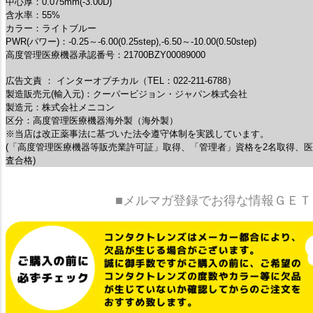
中心厚：0.075mm(-3.00D)
含水率：55%
カラー：ライトブルー
PWR(パワー)：-0.25～-6.00(0.25step),-6.50～-10.00(0.50step)
高度管理医療機器承認番号：21700BZY00089000
広告文責 ： インターオプチカル（TEL：022-211-6788）
製造販売元(輸入元)：クーパービジョン・ジャパン株式会社
製造元：株式会社メニコン
区分：高度管理医療機器海外製（海外製）
※当店は改正薬事法に基づいた法令遵守体制を実践しています。
(「高度管理医療機器等販売業許可証」取得、「管理者」資格を2名取得、
査合格)
■メルマガ登録でお得な情報ＧＥＴ