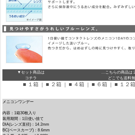
▼セット商品は
…こちらの商品は
コチラ
どこでも送料無料
■ １箱
■ ２箱
■ ４箱
■ ６箱
■ １２
｜
｜
｜
｜
メニコンワンデー
内容：1箱30枚入り
装用期間：1日使い捨て
DIA(レンズ直径)：14.2mm
BC(ベースカーブ)：8.6mm