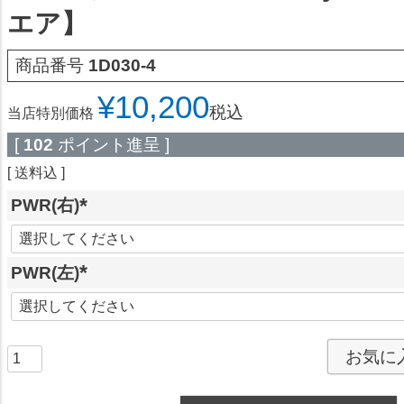
エア】
商品番号
1D030-4
¥
10,200
税込
当店特別価格
[
102
ポイント進呈 ]
送料込
PWR(右)
(
必
PWR(左)
須
)
(
必
須
お気に
)