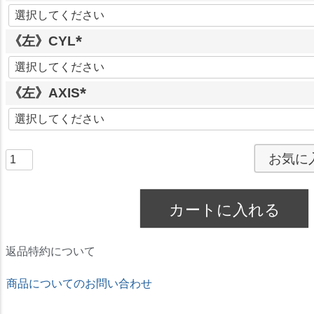
)
(
必
《左》CYL
須
)
(
必
《左》AXIS
須
)
(
必
須
お気に
)
カートに入れる
返品特約について
商品についてのお問い合わせ
★ドリームコンタクト★