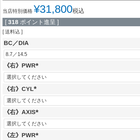
¥
31,800
税込
当店特別価格
[
318
ポイント進呈 ]
送料込
BC／DIA
《右》PWR
(
必
《右》CYL
須
)
(
必
《右》AXIS
須
)
(
必
《左》PWR
須