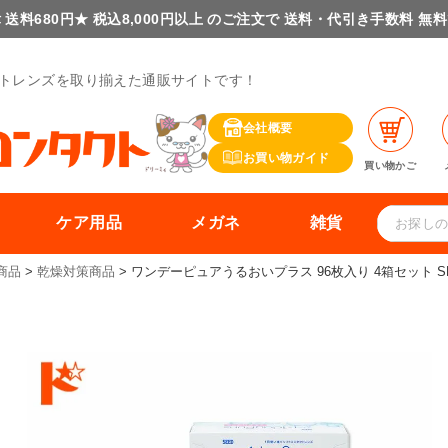
 送料680円★ 税込8,000円以上 のご注文で 送料・代引き手数料 無
トレンズを取り揃えた通販サイトです！
会社概要
お買い物ガイド
買い物かご
ケア用品
メガネ
雑貨
商品
乾燥対策商品
ワンデーピュアうるおいプラス 96枚入り 4箱セット SEE