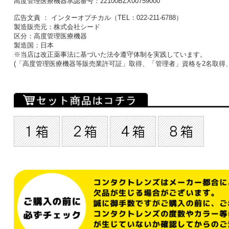
高度管理医療機器承認番号：22100BZX00759000
広告文責 ： インターオプチカル（TEL：022-211-6788）
製造販売元：株式会社シード
区分：高度管理医療機器
製造国：日本
※当店は改正薬事法に基づいた法令遵守体制を実践しています。
(「高度管理医療機器等販売業許可証」取得、「管理者」資格を2名取得