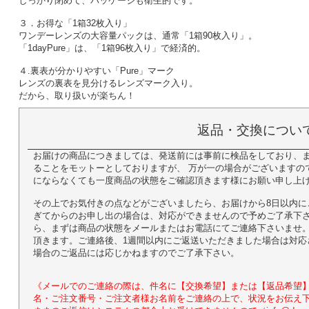
しっかり閉めて、パッケージも衛生的です。
３．お得な「1箱32枚入り」
ワンデーレンズの大容量パックは、通常「1箱90枚入り」。
「1dayPure」は、「1箱96枚入り」で経済的。
４.裏表が分かりやすい「Pure」マーク
レンズの裏表を見分けるレンズマーク入り。
だから、取り扱いが楽ちん！
返品・交換につい
お届けの商品につきましては、発送前には事前に検品をしており、
ることをモットーとしておりますが、 万が一の場合がございますの
にならなくても一度商品の状態をご確認頂きます様にお願い申し上
その上でお気付きの点などがございましたら、お届けから8日以内に
ぎてからのお申し出の場合は、対応ができませんので予めご了承下さ
ら、まずは商品の状態をメールまたはお電話にてご連絡下さいませ。
頂きます。ご連絡後、1週間以内にご返送いただきました場合は対応
場合のご返品には応じかねますのでご了承下さい。
《メールでのご連絡の際は、件名に【交換希望】または【返品希望】
名・ご注文番号・ご注文者様お名前をご連絡の上で、状況をお伝え下