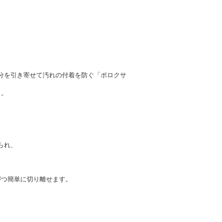
水分を引き寄せて汚れの付着を防ぐ「ポロクサ
ス。
られ、
づつ簡単に切り離せます。
。