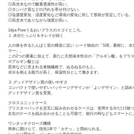
◎高含水なので酸素透過性が高い。
◎タンパク質などの汚れを寄せ付けない。
◎塩濃度変化・湿度変化など環境の変化に対して形状が安定している。
◎高含水でありながら強度が高い。
1dya Pureうるおいプラスのスゴイところ。
１.水分たっぷり＆キレイが続く
人の体を作るたんぱく室の構造に近い シード独自の「SIB」素材に、
マー」。
この2つの要素に加えて、新たに天然保水性分の「アルギン酸」をプラ
※アルギン酸とは
昆布などに含まれる食物繊維で、ぬるぬるのもと。
水分を抱える能力が高く、保温性分として働きます。
２.グッドデザイン賞の使いやすさ
コンパクトで使いやすいパッケージデザインが「よいデザイン」と認め
グッドデザイン賞を受賞。
クロスユニットケース
プリスターパックを交互に組み合わせるケースは、使用する分だけ1枚
左右のケースを組み合わせることも可能で、旅行の時などもスマートに
ワンタッチクローズ機構
簡単に開けらて、指先1本で「カチッ」と閉められる。