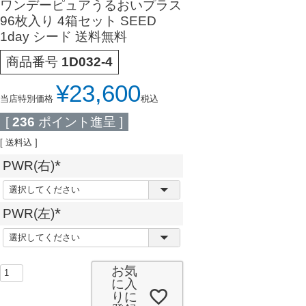
ワンデーピュアうるおいプラス
96枚入り 4箱セット SEED
1day シード 送料無料
商品番号
1D032-4
¥
23,600
当店特別価格
税込
[
236
ポイント進呈 ]
送料込
PWR(右)
(
必
PWR(左)
須
(
)
必
須
お気
)
に入
りに