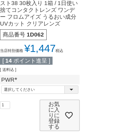
スト38 30枚入り 1箱 / 1日使い
捨てコンタクトレンズ ワンデ
ー フロムアイズ うるおい成分
UVカット クリアレンズ
商品番号
1D062
¥
1,447
当店特別価格
税込
[
14
ポイント進呈 ]
送料込
PWR
(
必
須
お気
)
に入
りに
登録
する