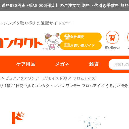
 送料680円★ 税込8,000円以上 のご注文で 送料・代引き手数料 無
トレンズを取り揃えた通販サイトです！
会社概要
お買い物ガイド
買い物かご
ケア用品
メガネ
雑貨
換
ピュアアクアワンデーUVモイスト38 ／ フロムアイズ
り 1箱 / 1日使い捨てコンタクトレンズ ワンデー フロムアイズ うるおい成分