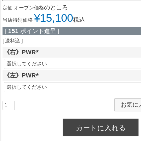
のところ
定価
オープン価格
¥
15,100
税込
当店特別価格
[
151
ポイント進呈 ]
送料込
《右》PWR
(
必
《左》PWR
須
)
(
必
須
お気に
)
カートに入れる