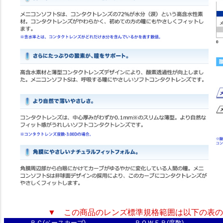
▼ この商品のレンズ標準規格範囲は以下の表の
ＢＣ(ベースカーブ)
ＰＯＷＥＲ(度数)