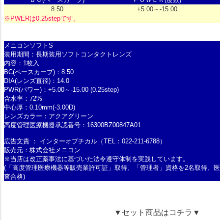
8.50
+5.00～-15.00
※PWERは0.25stepです。
メニコンソフトS
装用期間：長期装用ソフトコンタクトレンズ
内容：1枚入
BC(ベースカーブ)：8.50
DIA(レンズ直径)：14.0
PWR(パワー)：+5.00～-15.00 (0.25step)
含水率：72%
中心厚：0.10mm(-3.00D)
レンズカラー：アクアグリーン
高度管理医療機器承認番号：16300BZ00847A01
広告文責 ： インターオプチカル（TEL：022-211-6788）
販売元：株式会社メニコン
※当店は改正薬事法に基づいた法令遵守体制を実践しています。
(「高度管理医療機器等販売業許可証」取得、「管理者」資格を2名取得、
査合格)
▼セット商品はコチラ▼