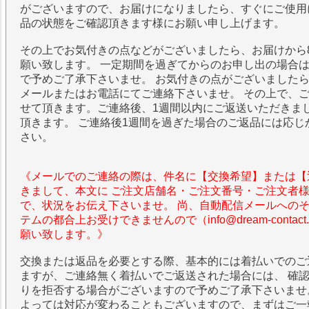
がございますので、お届けになりましたら、すぐにご使用
品の状態をご確認頂きます様にお願い申し上げます。
その上でお気付きの点などがございましたら、お届けから
願い致します。 一定期間を過ぎてからのお申し出の場合
で予めご了承下さいませ。 お気付きの点がございました
メールまたはお電話にてご連絡下さいませ。 その上で、
せて頂きます。ご連絡後、1週間以内にご返送いただきま
頂きます。 ご連絡後1週間を過ぎた場合のご返品には応じ
さい。
《メールでのご連絡の際は、件名に【交換希望】または【
きまして、本文に ご注文店舗名・ご注文番号・ご注文者
で、状況をお伝え下さいませ。 尚、自動配信メールへの
テムの都合上お受けできませんので（info@dream-contac
願い致します。》
交換または返品を必要とする際、基本的には着払いでのご
ますが、ご連絡無く着払いでご返送された場合には、 確
りを拒否する場合がございますので予めご了承下さいませ
よっては対応が変わることもございますので、まずはご一