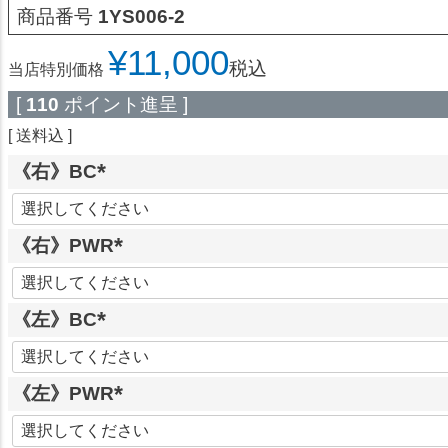
商品番号
1YS006-2
¥
11,000
税込
当店特別価格
[
110
ポイント進呈 ]
送料込
《右》BC
(
必
《右》PWR
須
)
(
必
《左》BC
須
)
(
必
《左》PWR
須
)
(
必