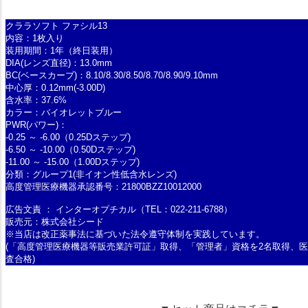
クララソフト ファシル13
内容：1枚入り
装用期間：1年（終日装用）
DIA(レンズ直径)：13.0mm
BC(ベースカーブ)：8.10/8.30/8.50/8.70/8.90/9.10mm
中心厚：0.12mm(-3.00D)
含水率：37.6%
カラー：バイオレットブルー
PWR(パワー)：
-0.25 ～ -6.00（0.25Dステップ)
-6.50 ～ -10.00（0.50Dステップ)
-11.00 ～ -15.00（1.00Dステップ)
分類：グループ1(非イオン性低含水レンズ)
高度管理医療機器承認番号：21800BZZ10012000
広告文責 ： インターオプチカル（TEL：022-211-6788）
販売元：株式会社シード
※当店は改正薬事法に基づいた法令遵守体制を実践しています。
(「高度管理医療機器等販売業許可証」取得、「管理者」資格を2名取得、
査合格)