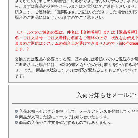
ぎてからのお申し出の場合は、対応ができませんので予めご了承下さ
ら、まずは商品の状態をメールまたはお電話にてご連絡下さいませ。
頂きます。ご連絡後、1週間以内にご返送いただきました場合は対応
場合のご返品には応じかねますのでご了承下さい。
《メールでのご連絡の際は、件名に【交換希望】または【返品希望】
名・ご注文番号・ご注文者様お名前をご連絡の上で、状況をお伝え下
ままのご返信はシステムの都合上お受けできませんので（info@dream-
ます。》
交換または返品を必要とする際、基本的には着払いでのご返送をお
ご返送された場合には、 確認が取れないため受け取りを拒否する場
せ。 また、商品の状況によっては対応が変わることもございますの
ます。
入荷お知らせメールに
入荷お知らせボタンを押下して、メールアドレスを登録してくだ
商品が入荷した際にメールでお知らせいたします。
商品の入荷やご注文を確定するものではありません。