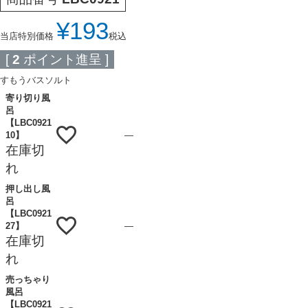
¥
193
当店特別価格
税込
[
2
ポイント進呈 ]
すもうバスソルト
寄り切り風
呂
【LBC0921
—
10】
在庫切
れ
押し出し風
呂
【LBC0921
—
27】
在庫切
れ
売っちゃり
風呂
【LBC0921