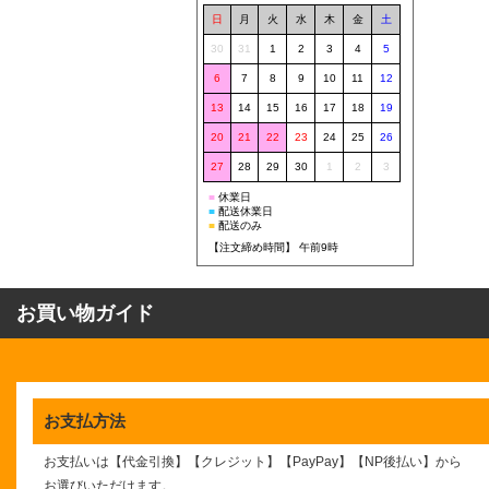
日
月
火
水
木
金
土
30
31
1
2
3
4
5
6
7
8
9
10
11
12
13
14
15
16
17
18
19
20
21
22
23
24
25
26
27
28
29
30
1
2
3
■
休業日
■
配送休業日
■
配送のみ
【注文締め時間】 午前9時
お買い物ガイド
お支払方法
お支払いは【代金引換】【クレジット】【PayPay】【NP後払い】
から
お選びいただけます。