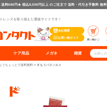
 送料680円★ 税込8,000円以上 のご注文で 送料・代引き手数料 無
トレンズを取り揃えた通販サイトです！
会社概要
お買い物ガイド
買い物かご
ケア用品
メガネ
雑貨
もうちょっとで送料無料
すもうバスソルト