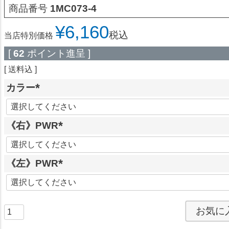
商品番号
1MC073-4
¥
6,160
税込
当店特別価格
[
62
ポイント進呈 ]
送料込
カラー
(
必
《右》PWR
須
)
(
必
《左》PWR
須
)
(
必
須
お気に
)