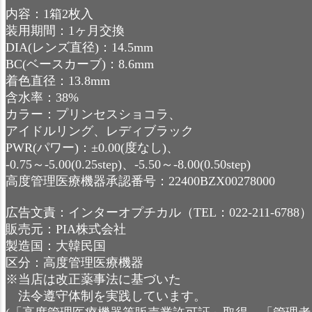
内容：1箱2枚入
装用期間：1ヶ月交換
DIA(レンズ直径)：14.5mm
BC(ベースカーブ)：8.6mm
着色直径：13.8mm
含水率：38%
カラー：プリンセスショコラ、
アイドルリング、レディブラック
PWR(パワー)：±0.00(度なし)、
-0.75～-5.00(0.25step)、-5.50～-8.00(0.50step)
高度管理医療機器承認番号：22400BZX00278000
広告文責：インターオプチカル（TEL：022-211-6788）
販売元：PIA株式会社
製造国：大韓民国
区分：高度管理医療機器
※当店は改正薬事法に基づいた
法令遵守体制を実践しています。