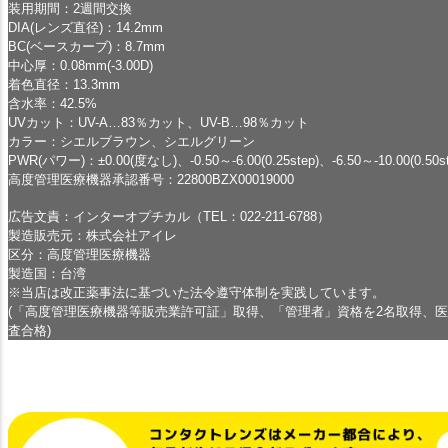
装用期間：2週間交換
DIA(レンズ直径)：14.2mm
BC(ベースカーブ)：8.7mm
中心厚：0.08mm(-3.00D)
着色直径：13.3mm
含水率：42.5%
UVカット：UV-A…83％カット、UV-B…98％カット
カラー：シエルブラウン、シエルグリーン
PWR(パワー)：±0.00(度なし)、-0.50～-6.00(0.25step)、-6.50～-10.00(0.50st
高度管理医療機器承認番号：22800BZX00019000
広告文責：インターオプチカル（TEL：022-211-6788）
製造販売元：株式会社アイレ
区分：高度管理医療機器
製造国：台湾
※当店は改正薬事法に基づいた法令遵守体制を実践しています。
(「高度管理医療機器等販売業許可証」取得、「管理者」資格を2名取得、
査合格)