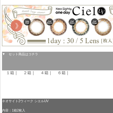
▼ セット商品はコチラ
１箱
｜
２箱
｜
４箱
｜
６箱
｜
ネオサイト2ウィーク シエルUV
内容：1箱2枚入