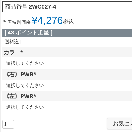
商品番号
2WC027-4
¥
4,276
税込
当店特別価格
[
43
ポイント進呈 ]
送料込
カラー
(
必
《右》PWR
須
)
(
必
《左》PWR
須
)
(
必
須
お気に
)