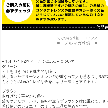
＼＼お得な情報ＧＥＴ！／／
■ メルマガ登録 ■
■ネオサイト2ウィーク シエルUVについて
グリーン
ヒトを引きつける魅力的な瞳へ
落ち着いたグリーンとオレンジが重なって人を惹きつける魅
もともとの瞳のキレイな色を、より一層引き立てます。
ブラウン
されげなく華やかな瞳へ
落ちついたホールド、色味の違うブラウンを瞳に重ねて、さ
普段使いのジュエリーのような上品な煌めきです。