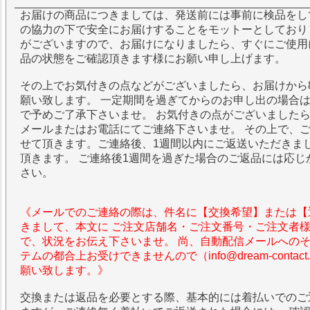
お届けの商品につきましては、発送前には事前に検品をし
の協力の下で安全にお届けすることをモットーとしており
がございますので、お届けになりましたら、すぐにご使用
品の状態をご確認頂きます様にお願い申し上げます。
その上でお気付きの点などがございましたら、お届けから
願い致します。 一定期間を過ぎてからのお申し出の場合
で予めご了承下さいませ。 お気付きの点がございました
メールまたはお電話にてご連絡下さいませ。 その上で、
せて頂きます。ご連絡後、1週間以内にご返送いただきま
頂きます。 ご連絡後1週間を過ぎた場合のご返品には応じ
さい。
《メールでのご連絡の際は、件名に【交換希望】または【
きまして、本文に ご注文店舗名・ご注文番号・ご注文者
で、状況をお伝え下さいませ。 尚、自動配信メールへの
テムの都合上お受けできませんので（info@dream-contac
願い致します。》
交換または返品を必要とする際、基本的には着払いでのご