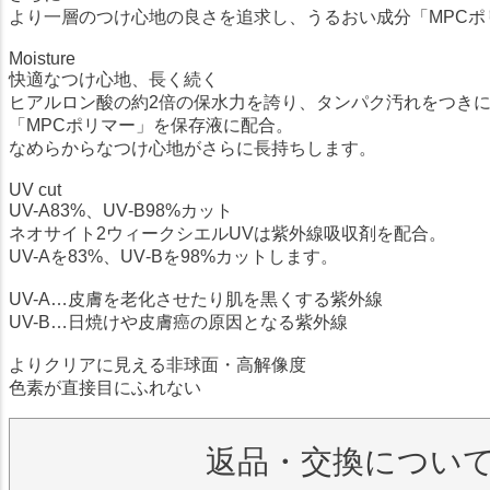
より一層のつけ心地の良さを追求し、うるおい成分「MPCポ
Moisture
快適なつけ心地、長く続く
ヒアルロン酸の約2倍の保水力を誇り、タンパク汚れをつき
「MPCポリマー」を保存液に配合。
なめらからなつけ心地がさらに長持ちします。
UV cut
UV-A83%、UV‐B98%カット
ネオサイト2ウィークシエルUVは紫外線吸収剤を配合。
UV-Aを83%、UV‐Bを98%カットします。
UV-A…皮膚を老化させたり肌を黒くする紫外線
UV-B…日焼けや皮膚癌の原因となる紫外線
よりクリアに見える非球面・高解像度
色素が直接目にふれない
返品・交換につい