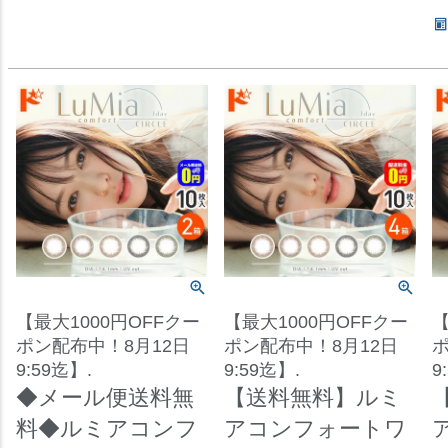
【最大1000円OFFクー
【最大1000円OFFクー
【
ポン配布中！8月12日
ポン配布中！8月12日
ポ
9:59迄】.
9:59迄】.
9
◆メール便送料無
【送料無料】ルミ
料◆ルミアコンフ
アコンフォートワ