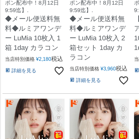
ポン配布中！8月12日
ポン配布中！8月12日
ポ
9:59迄】.
9:59迄】.
9
◆メール便送料無
◆メール便送料無
料◆ルミアワンデ
料◆ルミアワンデ
ー LuMia 10枚入 1
ー LuMia 10枚入 2
箱 1day カラコン
箱セット 1day カ
ラコン
税込
当店特別価格
¥
2,180
当
税込
当店特別価格
¥
3,960
詳細を見る
詳細を見る