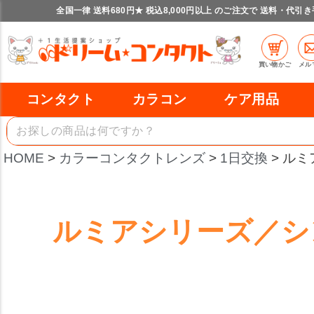
全国一律 送料680円★ 税込8,000円以上 のご注文で 送料・代引
買い物かご
メル
コンタクト
カラコン
ケア用品
HOME
カラーコンタクトレンズ
1日交換
ルミ
ルミアシリーズ／シ