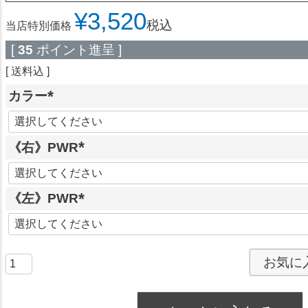
¥
3,520
税込
当店特別価格
[
35
ポイント進呈 ]
送料込
カラー
(
必
《右》PWR
須
)
(
必
《左》PWR
須
)
(
必
須
お気に
)