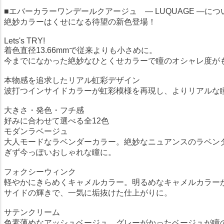
■エバーカラーワンデールクアージュ ― LUQUAGE ―につ
絶妙カラーはくせになる待望の新色登場！
Lets's TRY!
着色直径13.66mmで従来よりも小さめに。
今までになかった絶妙なひとくせカラーで瞳のオシャレ度が
本物感を追求したリアル虹彩デザイン
波打つインサイドカラーが虹彩模様を再現し、よりリアルな
大きさ・発色・フチ感
好みに合わせて選べる全12色
モダンラベージュ
大人モードなラベンダーカラー。絶妙なニュアンスのラベン
ぎず今っぽいおしゃれな瞳に。
フォクシーウィンク
軽やかにきらめくキャメルカラー。明るめなキャメルカラー
サイドの輝きで、一気に垢抜けた仕上がりに。
サテンクリーム
色素薄めなアッシュベージュ。グレーがかったベージュが瞳