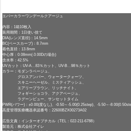
エバーカラーワンデールクアージュ
内容：1箱10枚入
装用期間：1日使い捨て
DIA(レンズ直径)：14.5mm
BC(ベースカーブ)：8.7mm
着色直径：13.8mm
中心厚：0.08mm(-3.00Dの場合)
含水率：42.5%
UVカット：UV-A…83％カット、UV-B…98％カット
カラー：モダンラベージュ、
グロスアンバー、ウォータークォーツ、
スキニーヘーゼル、ミスティアッシュ、
エアリーブラウン、リッチナイト、
フォギーショコラ、アクアベージュ、
ラグーンビュー、サンセットタイム
PWR(パワー)：±0.00(度なし)、-0.50～-5.00(0.25step)、-5.50～-8.00(0.50ste
高度管理医療機器承認番号：22600BZX00273A02
広告文責：インターオプチカル（TEL：022-211-6788）
製造元：株式会社アイレ