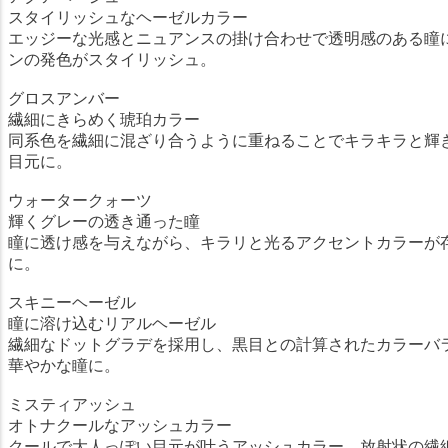
スタイリッシュなヘーゼルカラー
エッジーな光感とニュアンスの掛け合わせで透明感のある瞳
ンの発色がスタイリッシュ。
グロスアンバー
繊細にきらめく琥珀カラー
同系色を繊細に混ざり合うように重ねることでキラキラと輝
目元に。
ウォータークォーツ
輝くグレーの透き通った瞳
瞳に透け感を与えながら、キラリと光るアクセントカラーが
に。
スキニーヘーゼル
瞳に溶け込むリアルヘーゼル
繊細なドットグラデを採用し、黒目との計算されたカラーバ
華やかな瞳に。
ミスティアッシュ
オトナクールなアッシュカラー
クールで大人っぽい目元が叶うアッシュカラー。放射状の繊