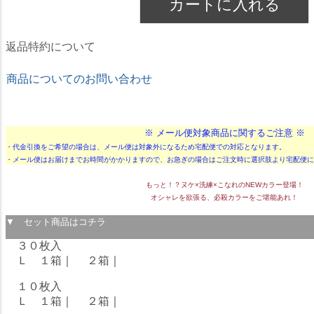
カートに入れる
返品特約について
商品についてのお問い合わせ
★ドリームコンタクト★
※ メール便対象商品に関するご注意 ※
・代金引換をご希望の場合は、メール便は対象外になるため宅配便での対応となります。
・メール便はお届けまでお時間がかかりますので、お急ぎの場合はご注文時に選択肢より宅配便に
もっと！？ヌケ×洗練×こなれのNEWカラー登場！
オシャレを欲張る、必殺カラーをご堪能あれ！
▼ セット商品はコチラ
３０枚入
Ｌ １箱
｜
２箱
｜
１０枚入
Ｌ １箱
｜
２箱
｜