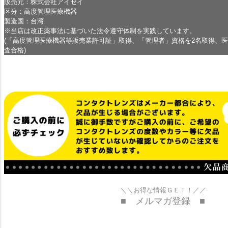
販売元：株式会社アイセイ
区分：高度管理医療機器
製造国：台湾
※当店は改正薬事法に基づいた法令遵守体制を実践しています。
(「高度管理医療機器等販売業許可証」取得、「管理者」資格を2名取得、
査合格)
＼＼お得な情報ＧＥＴ！／／
■ メルマガ登録 ■