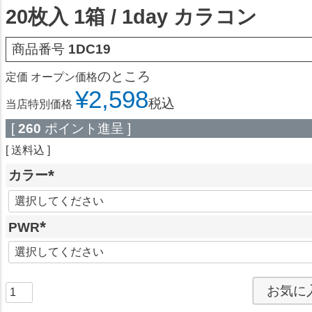
20枚入 1箱 / 1day カラコン
商品番号
1DC19
のところ
定価
オープン価格
¥
2,598
税込
当店特別価格
[
260
ポイント進呈 ]
送料込
カラー
(
必
PWR
須
)
(
必
須
お気に
)