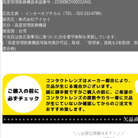
高度管理医療機器承認番号：22300BZX00212A01
広告文責 ： インターオプチカル（TEL：022-211-6788）
販売元：株式会社アイセイ
区分：高度管理医療機器
製造国：台湾
※当店は改正薬事法に基づいた法令遵守体制を実践しています。
(「高度管理医療機器等販売業許可証」取得、「管理者」資格を2名取得、
査合格)
＼＼お得な情報ＧＥＴ！／／