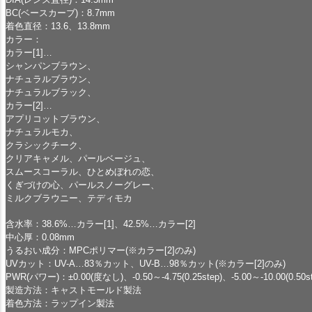
BC(ベースカーブ)：8.7mm
着色直径：13.6、13.8mm
カラー：
カラー[1]…
シャンパンブラウン、
ナチュラルブラウン、
ナチュラルブラック、
カラー[2]…
アプリコットブラウン、
ナチュラルモカ、
クラシックチーク、
クリアキャメル、パールベージュ、
スムースコーラル、ひとめぼれの恋、
くぎづけの心、パールスノーグレー、
ミルクブラウニー、テディモカ
含水率：38.6%…カラー[1]、42.5%…カラー[2]
中心厚：0.08mm
うるおい成分：MPCポリマー(※カラー[2]のみ)
UVカット：UV-A…83％カット、UV-B…98％カット(※カラー[2]のみ)
PWR(パワー)：±0.00(度なし)、-0.50～-4.75(0.25step)、-5.00～-10.00(0.50st
製造方法：キャストモールド製法
着色方法：ラップイン製法