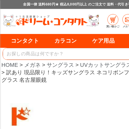
全国一律 送料680円★ 税込8,000円以上 のご注文で 送料・代引
買い物かご
メル
コンタクト
カラコン
ケア用品
HOME
メガネ
サングラス
UVカットサングラ
訳あり 現品限り！キッズサングラス ネコリボンフ
グラス 名古屋眼鏡