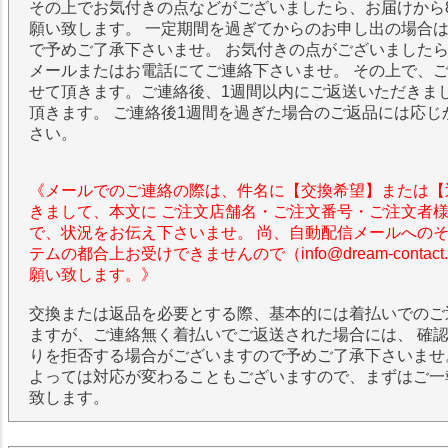
その上でお気付きの点などがございましたら、お届けから
願い致します。 一定期間を過ぎてからのお申し出の場合
で予めご了承下さいませ。 お気付きの点がございました
メールまたはお電話にてご連絡下さいませ。 その上で、
せて頂きます。ご連絡後、1週間以内にご返送いただきま
頂きます。 ご連絡後1週間を過ぎた場合のご返品には応じ
さい。
《メールでのご連絡の際は、件名に【交換希望】または【
きまして、本文に ご注文店舗名・ご注文番号・ご注文者
で、状況をお伝え下さいませ。 尚、自動配信メールへの
テムの都合上お受けできませんので（info@dream-contac
願い致します。》
交換または返品を必要とする際、基本的には着払いでのご
ますが、ご連絡無く着払いでご返送された場合には、 確
りを拒否する場合がございますので予めご了承下さいませ
よっては対応が変わることもございますので、まずはご一
致します。