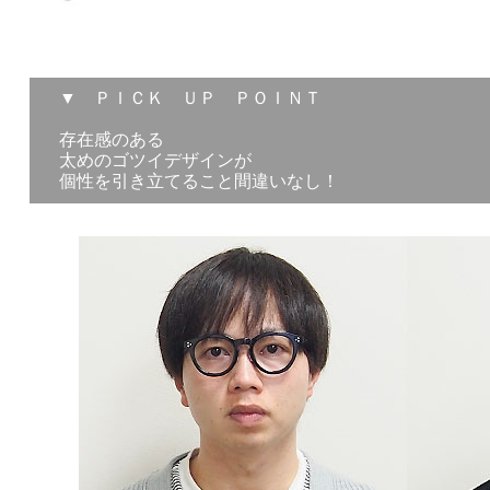
▼ ＰＩＣＫ ＵＰ ＰＯＩＮＴ
存在感のある
太めのゴツイデザインが
個性を引き立てること間違いなし！