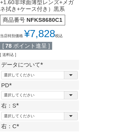
+1.60非球面薄型レンズ+メガ
ネ拭き+ケース付き）黒系
商品番号
NFKS8680C1
¥
7,828
当店特別価格
税込
[
78
ポイント進呈 ]
送料込
データについて
(
必
PD
須
(
)
必
右：S
須
(
)
必
右：C
須