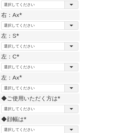
(
)
必
右：Ax
須
(
)
必
左：S
須
(
)
必
左：C
須
(
)
必
左：Ax
須
(
)
必
◆ご使用いただく方は
須
(
)
必
◆顔幅は
須
(
)