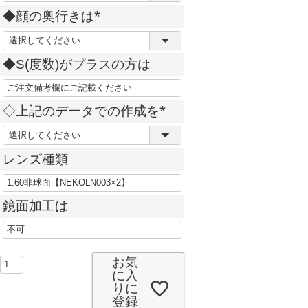
必
◆顔の奥行きは
須
(
)
必
◆S(度数)がプラスの方は
須
)
◇上記のデータでの作成を
(
必
レンズ種類
須
)
鏡面加工は
お気
に入
りに
登録