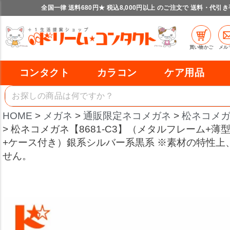
全国一律 送料680円★ 税込8,000円以上 のご注文で 送料・代引
買い物かご
メル
コンタクト
カラコン
ケア用品
HOME
メガネ
通販限定ネコメガネ
松ネコメ
松ネコメガネ【8681-C3】（メタルフレーム+薄
+ケース付き）銀系シルバー系黒系 ※素材の特性上
せん。