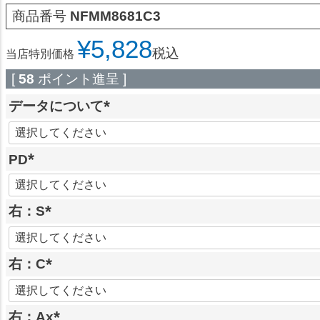
商品番号
NFMM8681C3
¥
5,828
税込
当店特別価格
[
58
ポイント進呈 ]
データについて
(
必
PD
須
)
(
必
右：S
須
(
)
必
右：C
須
)
(
必
右：Ax
須