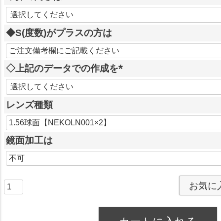
)
(
必
◆S(度数)がプラスの方は
須
)
◇上記のデータでの作成を
(
必
レンズ種類
須
)
鏡面加工は
お気に