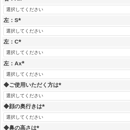
)
(
必
左：S
須
)
(
必
左：C
須
)
(
必
左：Ax
須
)
(
必
◆ご使用いただく方は
須
)
(
必
◆顔の奥行きは
須
)
(
必
◆鼻の高さは
須