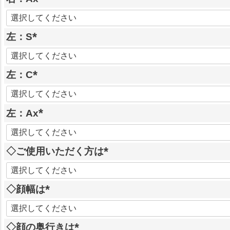
)
(
必
左：S
須
)
(
必
左：C
須
)
(
必
左：Ax
須
)
(
必
◇ご使用いただく方は
須
)
(
必
◇顔幅は
須
)
(
必
◇顔の奥行きは
須