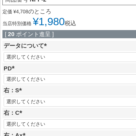
のところ
定価
¥
4,708
¥
1,980
税込
当店特別価格
[
20
ポイント進呈 ]
データについて
(
必
PD
須
)
(
必
右：S
須
(
)
必
右：C
須
)
(
必
右：Ax
須