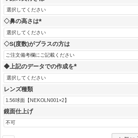
)
(
必
◇鼻の高さは
須
)
(
必
◇S(度数)がプラスの方は
須
)
◆上記のデータでの作成を
(
必
レンズ種類
須
)
鏡面仕上げ