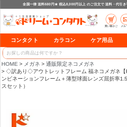
全国一律 送料680円★ 税込8,000円以上 のご注文で 送料・代引
買い物かご
メル
コンタクト
カラコン
ケア用品
HOME
メガネ
通販限定ネコメガネ
◇訳あり◇アウトレットフレーム 福ネコメガネ【F
ンビネーションフレーム＋薄型球面レンズ屈折率1.5
スセット）