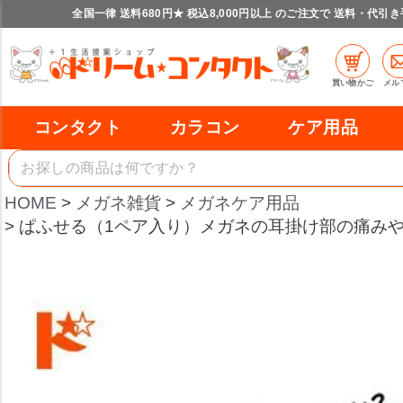
全国一律 送料680円★ 税込8,000円以上 のご注文で 送料・代引
買い物かご
メル
コンタクト
カラコン
ケア用品
HOME
メガネ雑貨
メガネケア用品
ぱふせる（1ペア入り）メガネの耳掛け部の痛み