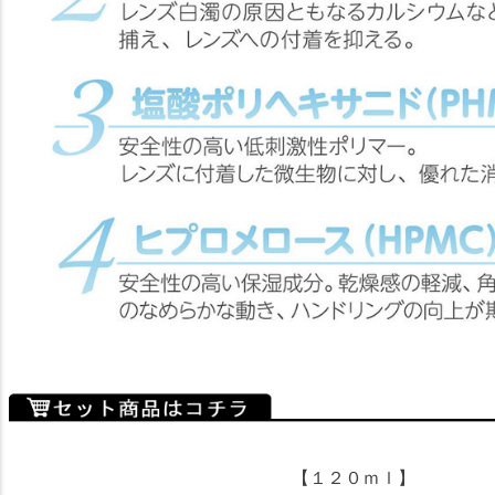
【１２０ｍｌ】