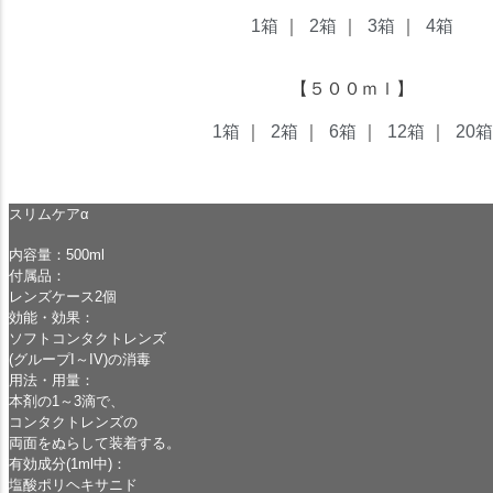
1箱
｜
2箱
｜
3箱
｜
4箱
【５００ｍｌ】
1箱
｜
2箱
｜
6箱
｜
12箱
｜
20箱
スリムケアα
内容量：500ml
付属品：
レンズケース2個
効能・効果：
ソフトコンタクトレンズ
(グループI～IV)の消毒
用法・用量：
本剤の1～3滴で、
コンタクトレンズの
両面をぬらして装着する。
有効成分(1ml中)：
塩酸ポリヘキサニド