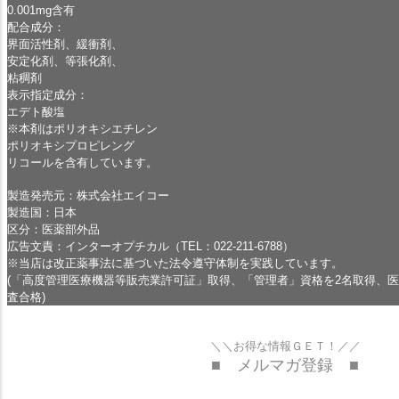
0.001mg含有
配合成分：
界面活性剤、緩衝剤、
安定化剤、等張化剤、
粘稠剤
表示指定成分：
エデト酸塩
※本剤はポリオキシエチレン
ポリオキシプロピレング
リコールを含有しています。
製造発売元：株式会社エイコー
製造国：日本
区分：医薬部外品
広告文責：インターオプチカル（TEL：022-211-6788）
※当店は改正薬事法に基づいた法令遵守体制を実践しています。
(「高度管理医療機器等販売業許可証」取得、「管理者」資格を2名取得、
査合格)
＼＼お得な情報ＧＥＴ！／／
■ メルマガ登録 ■