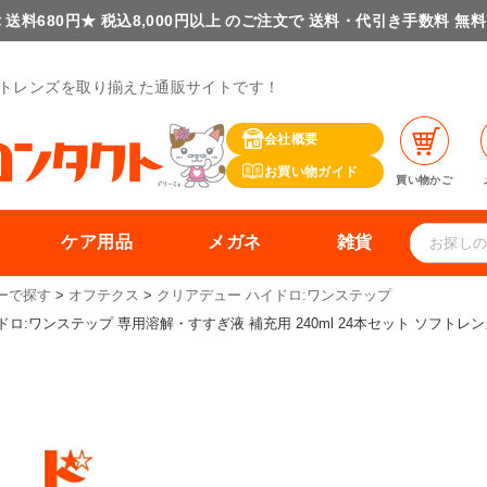
 送料680円★ 税込8,000円以上 のご注文で 送料・代引き手数料 無
トレンズを取り揃えた通販サイトです！
会社概要
お買い物ガイド
買い物かご
ケア用品
メガネ
雑貨
ーで探す
オフテクス
クリアデュー ハイドロ:ワンステップ
ワンステップ 専用溶解・すすぎ液 補充用 240ml 24本セット ソフトレンズ用 ポ