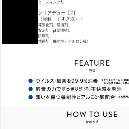
コーティング剤
クリアデュー【2】
（溶解・すすぎ液）：
等張化剤、緩衝剤、
安定剤、pH調整剤、
防腐剤、
粘稠剤（機能性ヒアルロン酸）