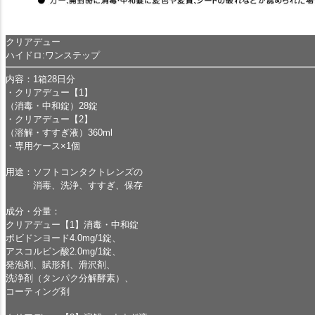
クリアデュー
ハイドロ:ワンステップ
内容：1箱28日分
・クリアデュー【1】
（消毒・中和錠）28錠
・クリアデュー【2】
（溶解・すすぎ液）360ml
・専用ケース×1個
用途：ソフトコンタクトレンズの
消毒、洗浄、すすぎ、保存
成分・分量：
クリアデュー【1】消毒・中和錠
ポビドンヨード4.0mg/1錠、
アスコルビン酸2.0mg/1錠、
発泡剤、賦形剤、滑沢剤、
洗浄剤（タンパク分解酵素）、
コーティング剤