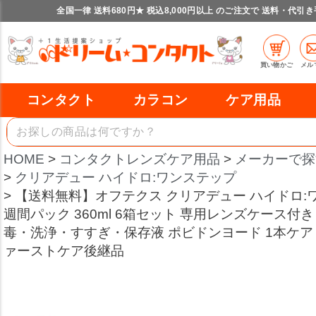
全国一律 送料680円★ 税込8,000円以上 のご注文で 送料・代引
買い物かご
メル
コンタクト
カラコン
ケア用品
HOME
コンタクトレンズケア用品
メーカーで探
クリアデュー ハイドロ:ワンステップ
【送料無料】オフテクス クリアデュー ハイドロ:ワ
週間パック 360ml 6箱セット 専用レンズケース付
毒・洗浄・すすぎ・保存液 ポビドンヨード 1本ケア clead
ァーストケア後継品