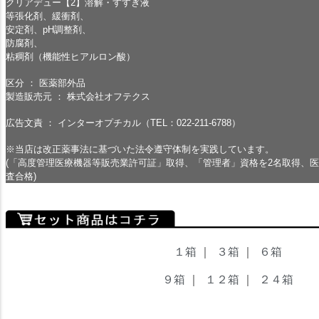
クリアデュー【2】溶解・すすぎ液
等張化剤、緩衝剤、
安定剤、pH調整剤、
防腐剤、
粘稠剤（機能性ヒアルロン酸）
区分 ： 医薬部外品
製造販売元 ： 株式会社オフテクス
広告文責 ： インターオプチカル（TEL：022-211-6788）
※当店は改正薬事法に基づいた法令遵守体制を実践しています。
(「高度管理医療機器等販売業許可証」取得、「管理者」資格を2名取得、
査合格)
１箱
｜
３箱
｜
６箱
９箱
｜
１２箱
｜
２４箱