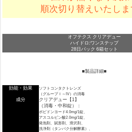
順次切り替えいたしま
オフテクス クリアデュー
ハイドロ:ワンステップ
28日パック 6箱セット
■
製品詳細
■
効能・効果
ソフトコンタクトレンズ
（グループＩ～IV）の消毒
成分
クリアデュー【1】
（消毒・中和錠）：
ポビドンヨード4.0mg/1錠、
アスコルビン酸2.0mg/1錠、
発泡剤、賦形剤、滑沢剤、
洗浄剤（タンパク分解酵素）、