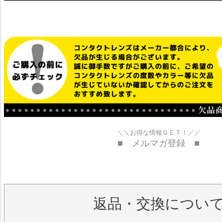
＼＼お得な情報ＧＥＴ！／／
■ メルマガ登録 ■
返品・交換につい