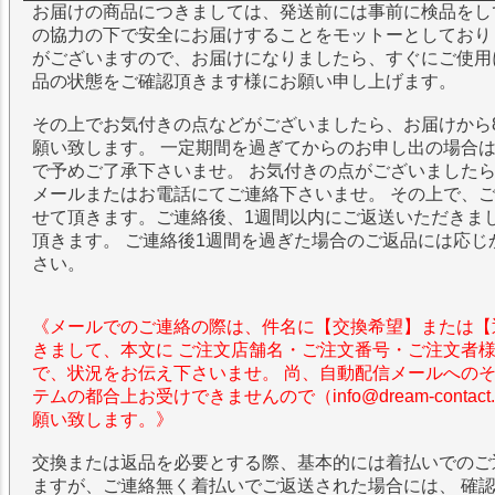
お届けの商品につきましては、発送前には事前に検品をし
の協力の下で安全にお届けすることをモットーとしており
がございますので、お届けになりましたら、すぐにご使用
品の状態をご確認頂きます様にお願い申し上げます。
その上でお気付きの点などがございましたら、お届けから
願い致します。 一定期間を過ぎてからのお申し出の場合
で予めご了承下さいませ。 お気付きの点がございました
メールまたはお電話にてご連絡下さいませ。 その上で、
せて頂きます。ご連絡後、1週間以内にご返送いただきま
頂きます。 ご連絡後1週間を過ぎた場合のご返品には応じ
さい。
《メールでのご連絡の際は、件名に【交換希望】または【
きまして、本文に ご注文店舗名・ご注文番号・ご注文者
で、状況をお伝え下さいませ。 尚、自動配信メールへの
テムの都合上お受けできませんので（info@dream-contac
願い致します。》
交換または返品を必要とする際、基本的には着払いでのご
ますが、ご連絡無く着払いでご返送された場合には、 確